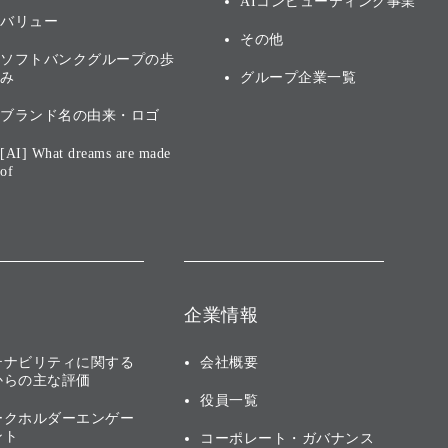
AIコンピューティング事業
バリュー
その他
ソフトバンクグループの歩
み
グループ企業一覧
ブランド名の由来・ロゴ
[AI] What dreams are made
of
企業情報
テナビリティに関する
会社概要
からの主な評価
役員一覧
ークホルダーエンゲー
ント
コーポレート・ガバナンス