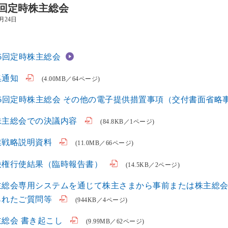
6回定時株主総会
6月24日
6回定時株主総会
集通知
(4.00MB／64ページ)
46回定時株主総会 その他の電子提供措置事項（交付書面省略
株主総会での決議内容
(84.8KB／1ページ)
業戦略説明資料
(11.0MB／66ページ)
決権行使結果（臨時報告書）
(14.5KB／2ページ)
主総会専用システムを通じて株主さまから事前または株主総
られたご質問等
(944KB／4ページ)
主総会 書き起こし
(9.99MB／62ページ)