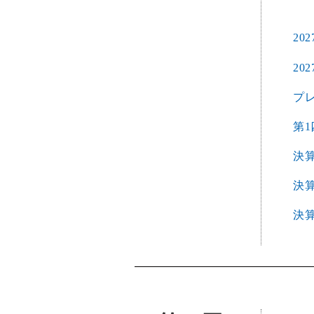
20
20
プ
第1
決
決
決