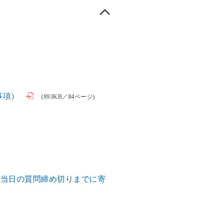
事項）
(893KB／84ページ)
会当日の質問締め切りまでに寄