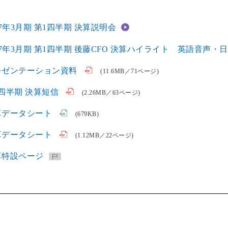
27年3月期 第1四半期 決算説明会
27年3月期 第1四半期 後藤CFO 決算ハイライト 英語音声・
レゼンテーション資料
(11.6MB／71ページ)
四半期 決算短信
(2.26MB／63ページ)
算データシート
(679KB)
算データシート
(1.12MB／22ページ)
算特設ページ