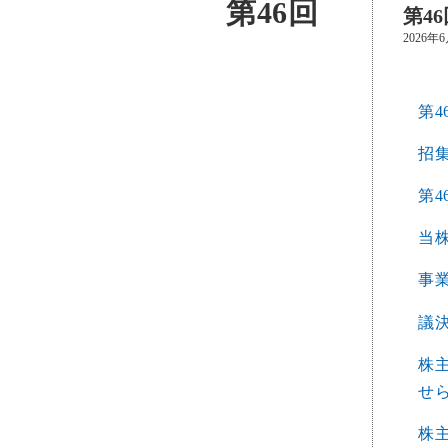
第46回
第4
2026年
第4
招
第
当
事
議
株
せ
株