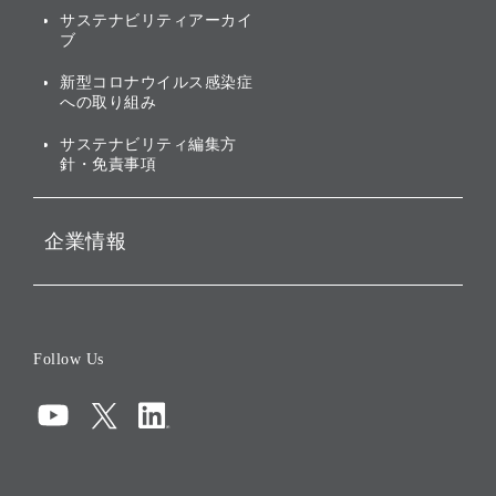
社会への取り組み
サステナビリティアーカイ
株主・投資家情報（IR）に
ブ
ガバナンス
関する免責事項
新型コロナウイルス感染症
投資先のサステナビリティ
への取り組み
ESGデータ集
サステナビリティ編集方
針・免責事項
企業情報
会社概要
役員一覧
Follow Us
コーポレート・ガバナンス
コンプライアンス
情報セキュリティ