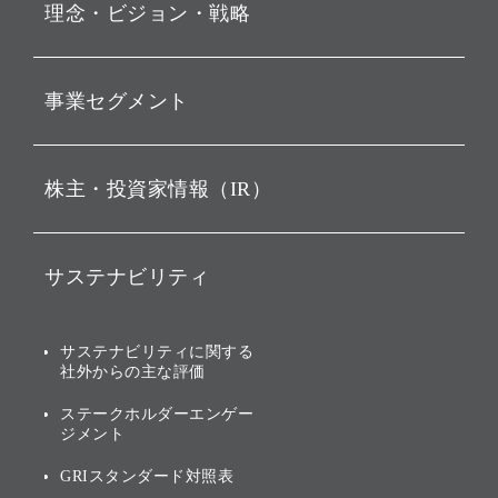
理念・ビジョン・戦略
お知らせ
動画配信
孫 正義 グループ代表挨拶
事業セグメント
経営理念
ビジョン
持株会社投資事業
株主・投資家情報（IR）
戦略
ソフトバンク・ビジョン・
ファンド事業
バリュー
IRニュース
ソフトバンク事業
サステナビリティ
ソフトバンクグループの歩
IRカレンダー
み
AIコンピューティング事業
説明会資料・動画
サステナビリティニュース
ブランド名の由来・ロゴ
その他
サステナビリティに関する
業績・財務
トップメッセージ
社外からの主な評価
[AI] What dreams are made
グループ企業一覧
of
アニュアルレポート
サステナビリティの考え方
ステークホルダーエンゲー
ジメント
個人投資家・株主向け情報
環境への取り組み
GRIスタンダード対照表
株式・社債について