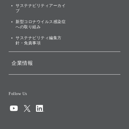
社会への取り組み
サステナビリティアーカイ
株主・投資家情報（IR）に
ブ
ガバナンス
関する免責事項
新型コロナウイルス感染症
投資先のサステナビリティ
への取り組み
ESGデータ集
サステナビリティ編集方
針・免責事項
企業情報
会社概要
役員一覧
Follow Us
コーポレート・ガバナンス
コンプライアンス
情報セキュリティ