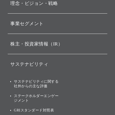
理念・ビジョン・戦略
お知らせ
動画配信
孫 正義 グループ代表挨拶
事業セグメント
経営理念
ビジョン
持株会社投資事業
株主・投資家情報（IR）
戦略
ソフトバンク・ビジョン・
ファンド事業
バリュー
IRニュース
ソフトバンク事業
サステナビリティ
ソフトバンクグループの歩
IRカレンダー
み
AIコンピューティング事業
説明会資料・動画
サステナビリティニュース
ブランド名の由来・ロゴ
その他
サステナビリティに関する
業績・財務
トップメッセージ
社外からの主な評価
[AI] What dreams are made
グループ企業一覧
of
アニュアルレポート
サステナビリティの考え方
ステークホルダーエンゲー
ジメント
個人投資家・株主向け情報
環境への取り組み
GRIスタンダード対照表
株式・社債について