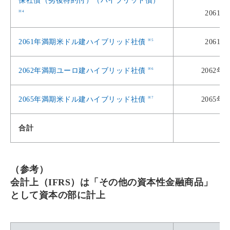
保社債（劣後特約付）（ハイブリッド債）
※4
2061年
※5
2061年満期米ドル建ハイブリッド社債
2061年
※6
2062年満期ユーロ建ハイブリッド社債
2062年1
※7
2065年満期米ドル建ハイブリッド社債
2065年1
合計
（参考）
会計上（IFRS）は「その他の資本性金融商品」
として資本の部に計上