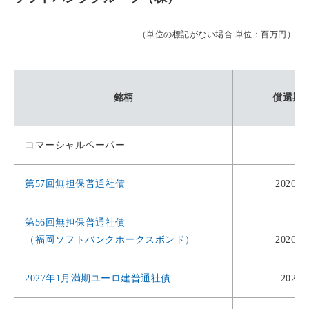
（単位の標記がない場合 単位：百万円）
銘柄
償還期
コマーシャルペーパー
第57回無担保普通社債
2026年
第56回無担保普通社債
（福岡ソフトバンクホークスボンド）
2026年
2027年1月満期ユーロ建普通社債
2027