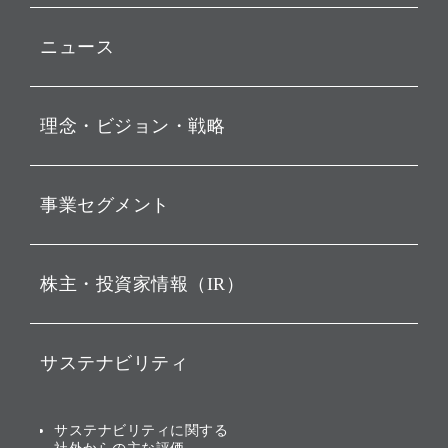
ニュース
プレスリリース
理念・ビジョン・戦略
お知らせ
動画配信
孫 正義 グループ代表挨拶
事業セグメント
経営理念
ビジョン
持株会社投資事業
株主・投資家情報（IR）
戦略
ソフトバンク・ビジョン・
ファンド事業
バリュー
IRニュース
ソフトバンク事業
サステナビリティ
ソフトバンクグループの歩
IRカレンダー
み
AIコンピューティング事業
説明会資料・動画
サステナビリティニュース
ブランド名の由来・ロゴ
その他
サステナビリティに関する
業績・財務