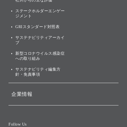
トップメッセージ
社外からの主な評価
[AI] What dreams are made
グループ企業一覧
of
アニュアルレポート
サステナビリティの考え方
ステークホルダーエンゲー
ジメント
個人投資家・株主向け情報
環境への取り組み
GRIスタンダード対照表
株式・社債について
社会への取り組み
サステナビリティアーカイ
株主・投資家情報（IR）に
ブ
ガバナンス
関する免責事項
新型コロナウイルス感染症
投資先のサステナビリティ
への取り組み
ESGデータ集
サステナビリティ編集方
針・免責事項
企業情報
会社概要
役員一覧
Follow Us