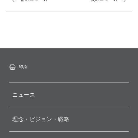
印刷
ニュース
プレスリリース
理念・ビジョン・戦略
お知らせ
動画配信
孫 正義 グループ代表挨拶