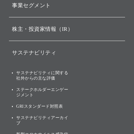
事業セグメント
経営理念
ビジョン
持株会社投資事業
株主・投資家情報（IR）
戦略
ソフトバンク・ビジョン・
ファンド事業
バリュー
IRニュース
ソフトバンク事業
サステナビリティ
ソフトバンクグループの歩
IRカレンダー
み
AIコンピューティング事業
説明会資料・動画
サステナビリティニュース
ブランド名の由来・ロゴ
その他
サステナビリティに関する
業績・財務
トップメッセージ
社外からの主な評価
[AI] What dreams are made
グループ企業一覧
of
アニュアルレポート
サステナビリティの考え方
ステークホルダーエンゲー
ジメント
個人投資家・株主向け情報
環境への取り組み
GRIスタンダード対照表
株式・社債について
社会への取り組み
サステナビリティアーカイ
株主・投資家情報（IR）に
ブ
ガバナンス
関する免責事項