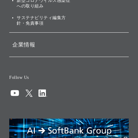
新型コロナウイルス感染症
投資先のサステナビリティ
への取り組み
ESGデータ集
サステナビリティ編集方
針・免責事項
企業情報
会社概要
役員一覧
Follow Us
コーポレート・ガバナンス
コンプライアンス
情報セキュリティ
リスクマネジメント
税務に対する取り組み