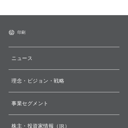
印刷
ニュース
プレスリリース
理念・ビジョン・戦略
お知らせ
動画配信
孫 正義 グループ代表挨拶
事業セグメント
経営理念
ビジョン
持株会社投資事業
株主・投資家情報（IR）
戦略
ソフトバンク・ビジョン・