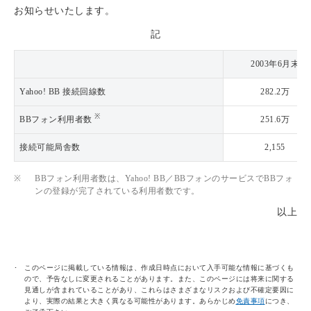
お知らせいたします。
記
2003年6月末
Yahoo! BB 接続回線数
282.2万
※
BBフォン利用者数
251.6万
接続可能局舎数
2,155
※
BBフォン利用者数は、Yahoo! BB／BBフォンのサービスでBBフォ
ンの登録が完了されている利用者数です。
以上
このページに掲載している情報は、作成日時点において入手可能な情報に基づくも
ので、予告なしに変更されることがあります。また、このページには将来に関する
見通しが含まれていることがあり、これらはさまざまなリスクおよび不確定要因に
より、実際の結果と大きく異なる可能性があります。あらかじめ
免責事項
につき、