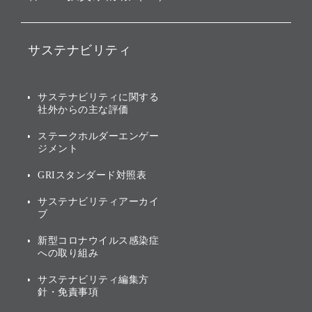
ファンド事業
バリュー
IRニュース
ソフトバンク事業
サステナビリティ
ソフトバンクグループの歩
IRカレンダー
み
AIコンピューティング事業
説明会資料・動画
サステナビリティニュース
ブランド名の由来・ロゴ
その他
サステナビリティに関する
業績・財務
トップメッセージ
社外からの主な評価
[AI] What dreams are made
グループ企業一覧
of
アニュアルレポート
サステナビリティの考え方
ステークホルダーエンゲー
ジメント
個人投資家・株主向け情報
環境への取り組み
GRIスタンダード対照表
株式・社債について
社会への取り組み
サステナビリティアーカイ
株主・投資家情報（IR）に
ブ
ガバナンス
関する免責事項
新型コロナウイルス感染症
投資先のサステナビリティ
への取り組み
ESGデータ集
サステナビリティ編集方
針・免責事項