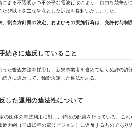
省による不透明かつ不公平な電波行政により、自由な競争が
のたび以下を主な争点とした訴訟を提起いたしました。
表、割当方針案の決定、およびその実施行為は、免許付与制
の手続きに違反していること
則った審査方法を採用し、新規事業者を含めて広く免許の許
手続きに違反して、独断決定した違法がある。
に反した運用の違法性について
特定の団体の電波利用に対し、特段の配慮を行っている。これ
政策大綱（平成15年の電波ビジョン）に違反するものであり