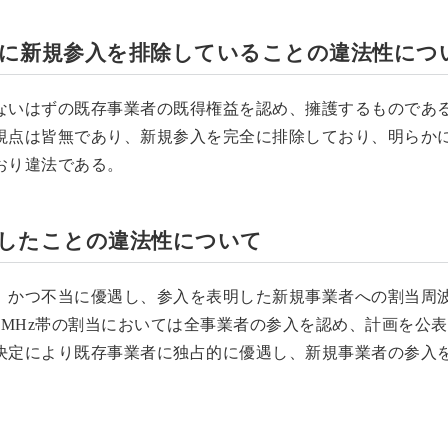
らびに新規参入を排除していることの違法性につ
ないはずの既存事業者の既得権益を認め、擁護するものであ
視点は皆無であり、新規参入を完全に排除しており、明らか
おり違法である。
別したことの違法性について
、かつ不当に優遇し、参入を表明した新規事業者への割当周
0MHz帯の割当においては全事業者の参入を認め、計画を公
決定により既存事業者に独占的に優遇し、新規事業者の参入