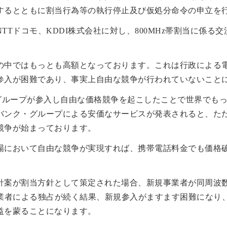
するとともに割当行為等の執行停止及び仮処分命令の申立を
TTドコモ、KDDI株式会社に対し、800MHz帯割当に係る
の中ではもっとも高額となっております。これは行政による
参入が困難であり、事実上自由な競争が行われていないこと
・グループが参入し自由な価格競争を起こしたことで世界でも
バンク・グループによる安価なサービスが発表されると、た
競争が始まっております。
場において自由な競争が実現すれば、携帯電話料金でも価格
針案が割当方針として策定された場合、新規事業者が同周波
事業者による独占が続く結果、新規参入がますます困難になり
益を蒙ることになります。