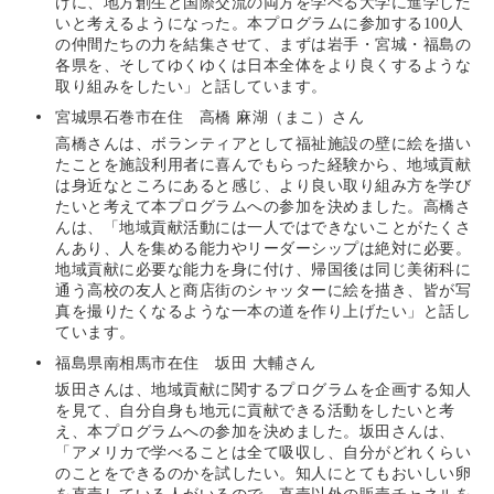
けに、地方創生と国際交流の両方を学べる大学に進学した
いと考えるようになった。本プログラムに参加する100人
の仲間たちの力を結集させて、まずは岩手・宮城・福島の
各県を、そしてゆくゆくは日本全体をより良くするような
取り組みをしたい」と話しています。
宮城県石巻市在住 高橋 麻湖（まこ）さん
高橋さんは、ボランティアとして福祉施設の壁に絵を描い
たことを施設利用者に喜んでもらった経験から、地域貢献
は身近なところにあると感じ、より良い取り組み方を学び
たいと考えて本プログラムへの参加を決めました。高橋さ
んは、「地域貢献活動には一人ではできないことがたくさ
んあり、人を集める能力やリーダーシップは絶対に必要。
地域貢献に必要な能力を身に付け、帰国後は同じ美術科に
通う高校の友人と商店街のシャッターに絵を描き、皆が写
真を撮りたくなるような一本の道を作り上げたい」と話し
ています。
福島県南相馬市在住 坂田 大輔さん
坂田さんは、地域貢献に関するプログラムを企画する知人
を見て、自分自身も地元に貢献できる活動をしたいと考
え、本プログラムへの参加を決めました。坂田さんは、
「アメリカで学べることは全て吸収し、自分がどれくらい
のことをできるのかを試したい。知人にとてもおいしい卵