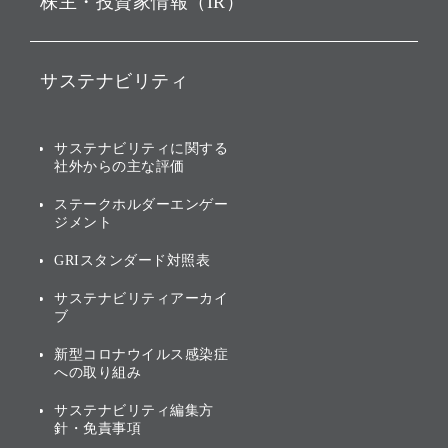
株主・投資家情報（IR）
戦略
ソフトバンク・ビジョン・
ファンド事業
バリュー
IRニュース
ソフトバンク事業
サステナビリティ
ソフトバンクグループの歩
IRカレンダー
み
AIコンピューティング事業
説明会資料・動画
サステナビリティニュース
ブランド名の由来・ロゴ
その他
サステナビリティに関する
業績・財務
トップメッセージ
社外からの主な評価
[AI] What dreams are made
グループ企業一覧
of
アニュアルレポート
サステナビリティの考え方
ステークホルダーエンゲー
ジメント
個人投資家・株主向け情報
環境への取り組み
GRIスタンダード対照表
株式・社債について
社会への取り組み
サステナビリティアーカイ
株主・投資家情報（IR）に
ブ
ガバナンス
関する免責事項
新型コロナウイルス感染症
投資先のサステナビリティ
への取り組み
ESGデータ集
サステナビリティ編集方
針・免責事項