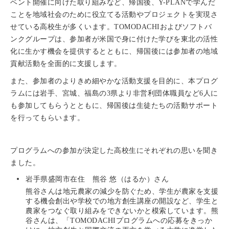
ベント開催に向けた取り組みなど、帰国後、Y-PLANで学んだ
ことを地域社会のために役立てる活動やプロジェクトを実現さ
せている高校生が多くいます。TOMODACHIおよびソフトバ
ンクグループは、参加者が米国で身に付けた学びを東北の活性
化に生かす機会を提供するとともに、帰国後には参加者の地域
貢献活動を全面的に支援します。
また、参加者のよりきめ細やかな活動支援を目的に、本プログ
ラムには岩手、宮城、福島の3県より非営利団体職員など6人に
も参加してもらうとともに、帰国後は生徒たちの活動サポート
を行ってもらいます。
プログラムへの参加が決定した高校生にそれぞれの思いを聞き
ました。
岩手県盛岡市在住 熊谷 悠（はるか）さん
熊谷さんは地元農家の減少を防ぐため、学生が農家を支援
する機会創出や学校での地方創生講座の開設など、学生と
農家をつなぐ取り組みをできないかと模索しています。熊
谷さんは、「TOMODACHIプログラムへの応募をきっか