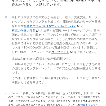
を直売している人がいるので、直売以外の販売チャネルを
作れたら良い」と話しています。
※
東日本大震災後の復興支援から生まれ、教育、文化交流、リーダー
シップといったプログラムを通して、日米の次世代のリーダー育成
を目指す
公益財団法人 米日カウンシル-ジャパン
と
東京の米国大使館
が主導する官民パートナーシップです。日米
関係の強化に深く関わり、互いの文化や国を理解し、より協調的で
繁栄した安全な世界への貢献と、そうした世界での成功に必要な、
世界中で通用する技能と国際的な視点を備えた日米の若いリーダー
である「TOMODACHI世代」の育成を目指しています。詳細は、
TOMODACHIイニシアチブの
ウェブサイト
をご覧ください。
・
iPadはApple Inc.の商標または登録商標です。
・
SoftBankおよびソフトバンクの名称、ロゴは、日本国およびその他
の国におけるソフトバンクグループ株式会社の登録商標または商標
です。
・
その他、記載されている会社名および商品・サービス名は、各社の
商標または登録商標です。
このページに掲載している情報は、作成日時点において入手可能な情報に基づくも
ので、予告なしに変更されることがあります。また、このページには将来に関する
見通しが含まれていることがあり、これらはさまざまなリスクおよび不確定要因に
より、実際の結果と大きく異なる可能性があります。あらかじめ
免責事項
につき、