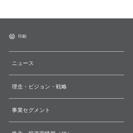
印刷
ニュース
プレスリリース
理念・ビジョン・戦略
お知らせ
動画配信
孫 正義 グループ代表挨拶
事業セグメント
経営理念
ビジョン
持株会社投資事業