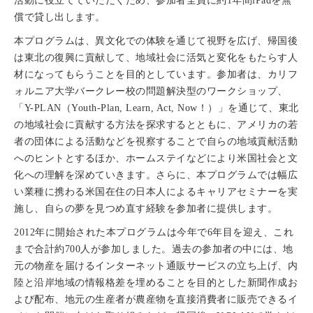
活動に役立てていただくため、参加者全員に約1年間iPadを無
償で貸し出します。
本プログラムは、異文化での体験を通じて視野を広げ、帰国後
は東北の復興に貢献して、地域社会に活気と変化をもたらす人
材になってもらうことを目的としています。参加者は、カリフ
ォルニア大学バークレー校の問題解決型のワークショップ、
「Y-PLAN（Youth-Plan, Learn, Act, Now！）」を通じて、東北
の地域社会に貢献する方法を探求するとともに、アメリカの若
者の団体による活動などを視察することで自らの地域貢献活動
へのヒントとするほか、ホームステイなどにより米国社会と文
化への理解を深めていきます。さらに、本プログラムでは幅広
い業種に携わる米国在住の日本人によるキャリアセミナーを実
施し、自らの夢を見つめ直す経験を参加者に提供します。
2012年に開始された本プログラムは今年で6年目を迎え、これ
まで合計約700人が参加しました。過去の参加者の中には、地
元の物産を届けるインターネット通販サービスの立ち上げ、内
陸と沿岸地域の情報格差を埋めることを目的とした新聞作成お
よび配布、地元の生産者が農産物を直接消費者に販売できるイ