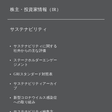
ビジョン
持株会社投資事業
株主・投資家情報（IR）
戦略
ソフトバンク・ビジョン・
ファンド事業
バリュー
IRニュース
ソフトバンク事業
サステナビリティ
ソフトバンクグループの歩
IRカレンダー
み
AIコンピューティング事業
説明会資料・動画
サステナビリティニュース
ブランド名の由来・ロゴ
その他
サステナビリティに関する
業績・財務
トップメッセージ
社外からの主な評価
[AI] What dreams are made
グループ企業一覧
of
アニュアルレポート
サステナビリティの考え方
ステークホルダーエンゲー
ジメント
個人投資家・株主向け情報
環境への取り組み
GRIスタンダード対照表
株式・社債について
社会への取り組み
サステナビリティアーカイ
株主・投資家情報（IR）に
ブ
ガバナンス
関する免責事項
新型コロナウイルス感染症
投資先のサステナビリティ
への取り組み
ESGデータ集
サステナビリティ編集方