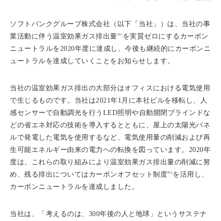
ソフトバンクグループ株式会社（以下「当社」）は、当社の事
※1
業活動に伴う温室効果ガス排出量
を実質ゼロにするカーボン
ニュートラルを2020年度に達成し、今後も継続的にカーボンニ
ュートラルを達成していくことをお知らせします。
当社の温室効果ガス排出の大部分はオフィスにおける電気使用
で生じるものです。当社は2021年1月に本社ビルを移転し、人
感センサーで自動調光を行うLED照明や自動開閉ブラインドな
どの省エネ対応の技術を導入するとともに、屋上の太陽光パネ
ルで発電した電気を使用するなど、電気使用量の削減および再
生可能エネルギー由来の電力への転換を図っています。2020年
度は、これらの取り組みにより温室効果ガス排出量の削減に努
※2
め、残る排出についてはカーボンオフセット制度
を活用し、
カーボンニュートラルを達成しました。
当社は、「考えるのは、300年後の人と地球」というサステナ