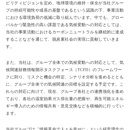
ビリティビジョンを定め、地球環境の維持・保全が当社グルー
プの持続可能性や成長の基盤であるという認識の下、事業活動
における環境負荷の低減に取り組んでいます。中でも、グロー
バルかつ緊急性の高い課題である気候変動への対応としては、
当社の事業活動におけるカーボンニュートラルを継続的に達成
することなどを通じて、脱炭素社会の実現に貢献していきま
す。
また、当社は、グループ全体での気候変動への対応として、気
候関連財務情報開示タスクフォース（TCFD）のフレームワー
クに則り、リスクと機会の特定、シナリオ分析を進めるととも
に、グループ全体での気候関連の目標を設定する予定です。こ
れらの対応に向けて、現在、グループ各社との連携強化を進め
ており、各社の温室効果ガス排出量の把握や、再生可能エネル
ギー導入のための情報共有・意見交換などを積極的に行ってい
ます。
当社グループは「情報革命で人々を幸せに」という経営理念の