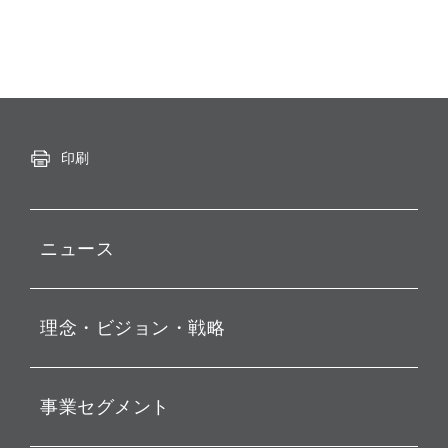
印刷
ニュース
プレスリリース
理念・ビジョン・戦略
お知らせ
動画配信
孫 正義 グループ代表挨拶
事業セグメント
経営理念