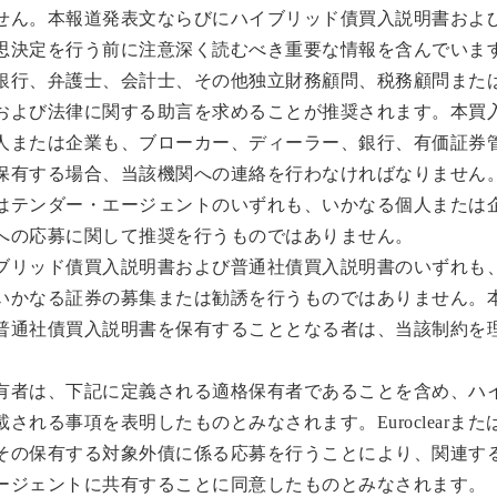
せん。本報道発表文ならびにハイブリッド債買入説明書およ
思決定を行う前に注意深く読むべき重要な情報を含んでいま
銀行、弁護士、会計士、その他独立財務顧問、税務顧問また
および法律に関する助言を求めることが推奨されます。本買
人または企業も、ブローカー、ディーラー、銀行、有価証券
保有する場合、当該機関への連絡を行わなければなりません
はテンダー・エージェントのいずれも、いかなる個人または
への応募に関して推奨を行うものではありません。
ブリッド債買入説明書および普通社債買入説明書のいずれも
いかなる証券の募集または勧誘を行うものではありません。
普通社債買入説明書を保有することとなる者は、当該制約を
有者は、下記に定義される適格保有者であることを含め、ハ
る事項を表明したものとみなされます。EuroclearまたはCle
その保有する対象外債に係る応募を行うことにより、関連す
ージェントに共有することに同意したものとみなされます。