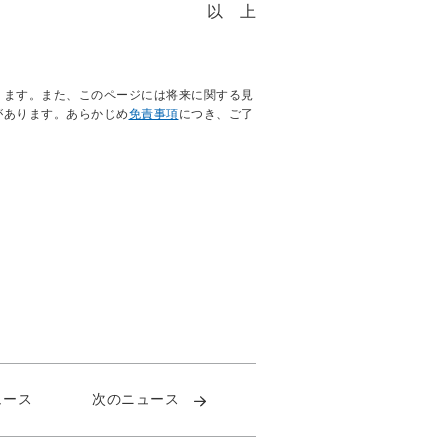
以 上
ります。また、このページには将来に関する見
があります。あらかじめ
免責事項
につき、ご了
ュース
次のニュース