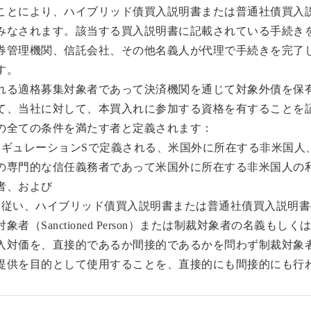
ことにより、ハイブリッド債買入説明書または普通社債買入
みなされます。該当する買入説明書に記載されている手続き
券管理機関、信託会社、その他名義人が代理で手続きを完了
す。
れる適格募集対象者であって決済機関を通じて対象外債を保
て、当社に対して、本買入れに参加する資格を有することを
の全ての条件を満たす者と定義されます：
のレギュレーションSで定義される、米国外に所在する非米国
の専門的な信任義務者であって米国外に所在する非米国人の
者、および
に従い、ハイブリッド債買入説明書または普通社債買入説明
者（Sanctioned Person）または制裁対象者の名義も
入対価を、直接的であるか間接的であるかを問わず制裁対象
提供を目的として使用することを、直接的にも間接的にも行