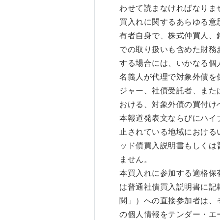
わせて読まなければなりま
買入れに関するあらゆる意
有者自身で、株式仲買人、
での取り扱いも含めた財務
する場合には、いかなる個
名義人が代理で対象外債を
ジャー、社債受託者、また
おける、対象外債の買付け
本報道発表文ならびにハイ
止されている地域における
ッド債買入説明書もしくは
ません。
本買入れに参加する適格保
は普通社債買入説明書に記載され
関」）への直接参加者は、
の個人情報をテンダー・エ