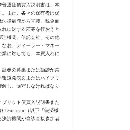
び普通社債買入説明書は、本
す。また、各々の保有者は保
は法律顧問から直接、税金面
入れに対する応募を行おうと
管理機関、信託会社、その他
。なお、ディーラー・マネー
企業に対しても、本買入れに
、証券の募集または勧誘が禁
本報道発表文またはハイブリ
理解し、厳守しなければなり
イブリッド債買入説明書また
arstream（以下「決済機
る決済機関が当該直接参加者