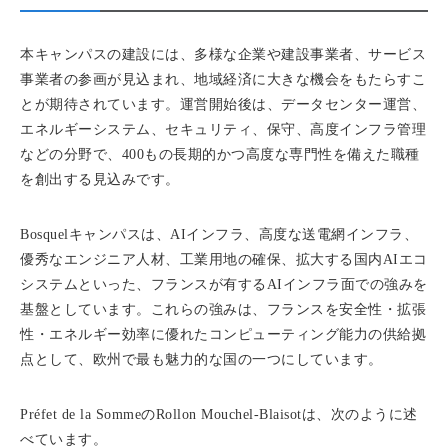
本キャンパスの建設には、多様な企業や建設事業者、サービス
事業者の参画が見込まれ、地域経済に大きな機会をもたらすこ
とが期待されています。運営開始後は、データセンター運営、
エネルギーシステム、セキュリティ、保守、高度インフラ管理
などの分野で、400もの長期的かつ高度な専門性を備えた職種
を創出する見込みです。
Bosquelキャンパスは、AIインフラ、高度な送電網インフラ、
優秀なエンジニア人材、工業用地の確保、拡大する国内AIエコ
システムといった、フランスが有するAIインフラ面での強みを
基盤としています。これらの強みは、フランスを安全性・拡張
性・エネルギー効率に優れたコンピューティング能力の供給拠
点として、欧州で最も魅力的な国の一つにしています。
Préfet de la SommeのRollon Mouchel-Blaisotは、次のように述
べています。