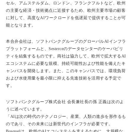
セル、アムステルダム、ロンドン、フランクフルトなど、欧州
の主要な経済・技術拠点に近接するため、欧州主要市場の顧客
に対して、高度なAIワークロードを低遅延で提供することが可
能となります。
本合弁会社は、ソフトバンクグループのグローバルAIインフラ
プラットフォームと、Sesterceのデータセンターのケーパビリ
ティを結集するものです。両社は協力して、欧州で拡大するAI
エコシステムに必要な規模、持続可能性および性能を備えたキ
ャンパスを開発します。また、このキャンパスでは、環境負荷
および水使用量を最小限に抑える先進技術を活用する予定で
す。
ソフトバンクグループ株式会社 会長兼社長の孫 正義は次のよ
うに述べています。
「AIは次の時代のテクノロジー、産業、人類の進歩を形作るも
のであり、その未来には新世代のインフラが必要です。
Bosquelは、欧州のAIエコシステムを支えるために、大規模な