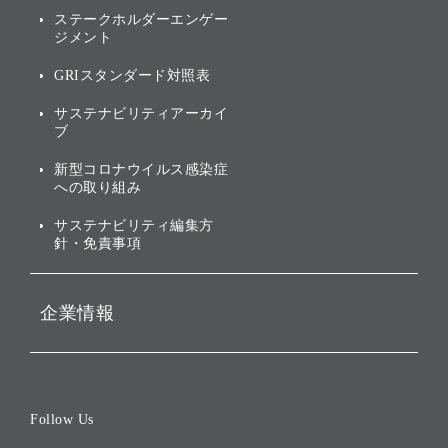
of
アニュアルレポート
サステナビリティの考え方
ステークホルダーエンゲー
ジメント
個人投資家・株主向け情報
環境への取り組み
GRIスタンダード対照表
株式・社債について
社会への取り組み
サステナビリティアーカイ
株主・投資家情報（IR）に
ブ
ガバナンス
関する免責事項
新型コロナウイルス感染症
投資先のサステナビリティ
への取り組み
ESGデータ集
サステナビリティ編集方
針・免責事項
企業情報
会社概要
役員一覧
Follow Us
コーポレート・ガバナンス