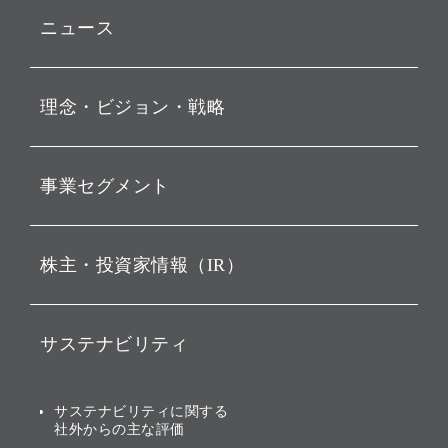
ニュース
プレスリリース
理念・ビジョン・戦略
お知らせ
動画配信
孫 正義 グループ代表挨拶
事業セグメント
経営理念
ビジョン
持株会社投資事業
株主・投資家情報（IR）
戦略
ソフトバンク・ビジョン・
ファンド事業
バリュー
IRニュース
ソフトバンク事業
サステナビリティ
ソフトバンクグループの歩
IRカレンダー
み
AIコンピューティング事業
説明会資料・動画
サステナビリティニュース
ブランド名の由来・ロゴ
その他
サステナビリティに関する
業績・財務
トップメッセージ
社外からの主な評価
[AI] What dreams are made
グループ企業一覧