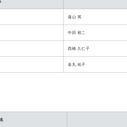
名
遠山 篤
中田 裕二
西橋 久仁子
金丸 祐子
名