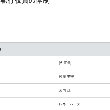
・執行役員の体制
名
孫 正義
後藤 芳光
宮内 謙
レネ・ハース