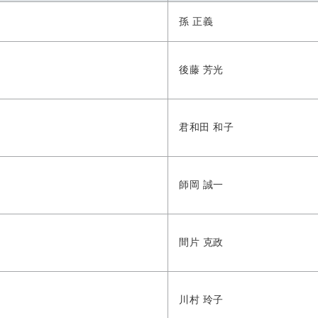
孫 正義
後藤 芳光
君和田 和子
師岡 誠一
間片 克政
川村 玲子