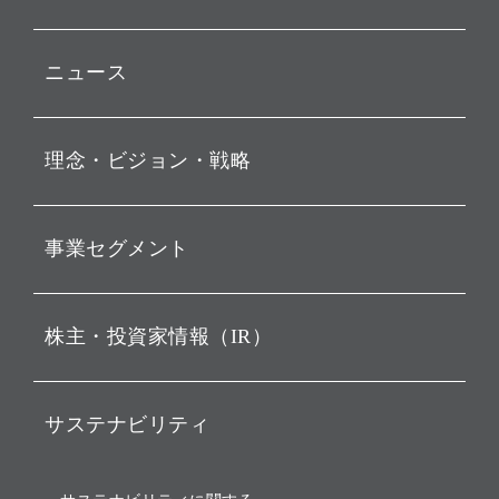
ニュース
プレスリリース
理念・ビジョン・戦略
お知らせ
動画配信
孫 正義 グループ代表挨拶
事業セグメント
経営理念
ビジョン
持株会社投資事業
株主・投資家情報（IR）
戦略
ソフトバンク・ビジョン・
ファンド事業
バリュー
IRニュース
ソフトバンク事業
サステナビリティ
ソフトバンクグループの歩
IRカレンダー
み
AIコンピューティング事業
説明会資料・動画
サステナビリティニュース
ブランド名の由来・ロゴ
その他