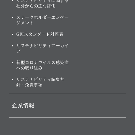
サステナビリティに関する
業績・財務
トップメッセージ
社外からの主な評価
[AI] What dreams are made
グループ企業一覧
of
アニュアルレポート
サステナビリティの考え方
ステークホルダーエンゲー
ジメント
個人投資家・株主向け情報
環境への取り組み
GRIスタンダード対照表
株式・社債について
社会への取り組み
サステナビリティアーカイ
株主・投資家情報（IR）に
ブ
ガバナンス
関する免責事項
新型コロナウイルス感染症
投資先のサステナビリティ
への取り組み
ESGデータ集
サステナビリティ編集方
針・免責事項
企業情報
会社概要
役員一覧