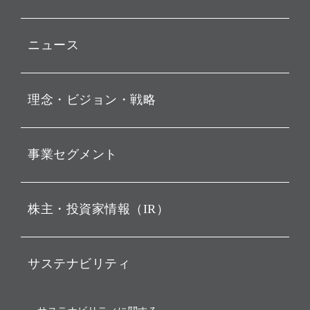
ニュース
プレスリリース
理念・ビジョン・戦略
お知らせ
動画配信
孫 正義 グループ代表挨拶
事業セグメント
経営理念
ビジョン
持株会社投資事業
株主・投資家情報（IR）
戦略
ソフトバンク・ビジョン・
ファンド事業
バリュー
IRニュース
ソフトバンク事業
サステナビリティ
ソフトバンクグループの歩
IRカレンダー
み
AIコンピューティング事業
説明会資料・動画
サステナビリティニュース
ブランド名の由来・ロゴ
その他