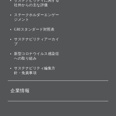
サステナビリティに関する
業績・財務
トップメッセージ
社外からの主な評価
[AI] What dreams are made
グループ企業一覧
of
アニュアルレポート
サステナビリティの考え方
ステークホルダーエンゲー
ジメント
個人投資家・株主向け情報
環境への取り組み
GRIスタンダード対照表
株式・社債について
社会への取り組み
サステナビリティアーカイ
株主・投資家情報（IR）に
ブ
ガバナンス
関する免責事項
新型コロナウイルス感染症
投資先のサステナビリティ
への取り組み
ESGデータ集
サステナビリティ編集方
針・免責事項
企業情報
会社概要
役員一覧