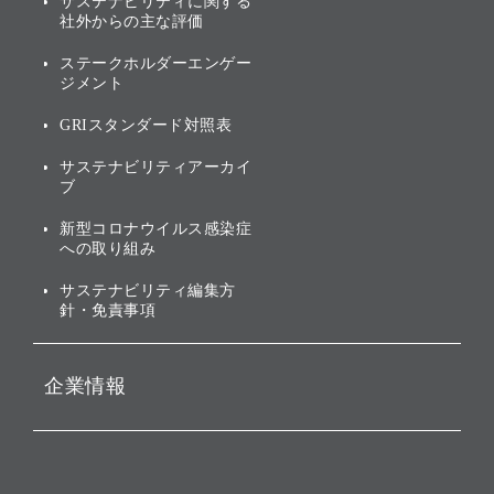
サステナビリティに関する
業績・財務
トップメッセージ
社外からの主な評価
[AI] What dreams are made
グループ企業一覧
of
アニュアルレポート
サステナビリティの考え方
ステークホルダーエンゲー
ジメント
個人投資家・株主向け情報
環境への取り組み
GRIスタンダード対照表
株式・社債について
社会への取り組み
サステナビリティアーカイ
株主・投資家情報（IR）に
ブ
ガバナンス
関する免責事項
新型コロナウイルス感染症
投資先のサステナビリティ
への取り組み
ESGデータ集
サステナビリティ編集方
針・免責事項
企業情報
会社概要
役員一覧