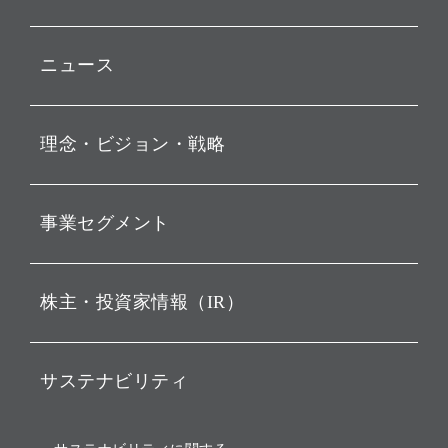
ニュース
プレスリリース
理念・ビジョン・戦略
お知らせ
動画配信
孫 正義 グループ代表挨拶
事業セグメント
経営理念
ビジョン
持株会社投資事業
株主・投資家情報（IR）
戦略
ソフトバンク・ビジョン・
ファンド事業
バリュー
IRニュース
ソフトバンク事業
サステナビリティ
ソフトバンクグループの歩
IRカレンダー
み
AIコンピューティング事業
説明会資料・動画
サステナビリティニュース
ブランド名の由来・ロゴ
その他