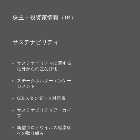
ビジョン
持株会社投資事業
株主・投資家情報（IR）
戦略
ソフトバンク・ビジョン・
ファンド事業
バリュー
IRニュース
ソフトバンク事業
サステナビリティ
ソフトバンクグループの歩
IRカレンダー
み
AIコンピューティング事業
説明会資料・動画
サステナビリティニュース
ブランド名の由来・ロゴ
その他
サステナビリティに関する
業績・財務
トップメッセージ
社外からの主な評価
[AI] What dreams are made
グループ企業一覧
of
アニュアルレポート
サステナビリティの考え方
ステークホルダーエンゲー
ジメント
個人投資家・株主向け情報
環境への取り組み
GRIスタンダード対照表
株式・社債について
社会への取り組み
サステナビリティアーカイ
株主・投資家情報（IR）に
ブ
ガバナンス
関する免責事項
新型コロナウイルス感染症
投資先のサステナビリティ
への取り組み