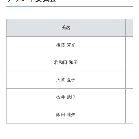
氏名
後藤 芳光
君和田 和子
大賀 夏子
抜井 武暁
飯田 達矢