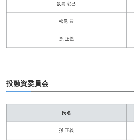
飯島 彰己
松尾 豊
孫 正義
投融資委員会
氏名
孫 正義