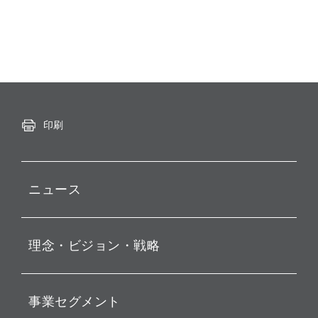
印刷
ニュース
プレスリリース
理念・ビジョン・戦略
お知らせ
動画配信
孫 正義 グループ代表挨拶
事業セグメント
経営理念