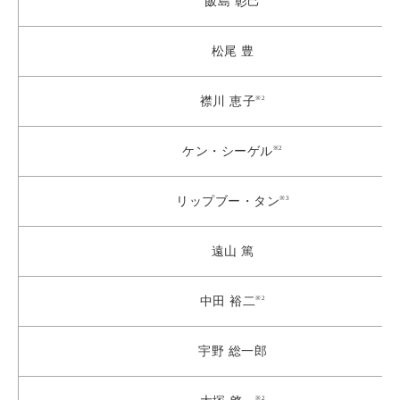
飯島 彰己
松尾 豊
※2
襟川 恵子
※2
ケン・シーゲル
※3
リップブー・タン
遠山 篤
※2
中田 裕二
宇野 総一郎
※2