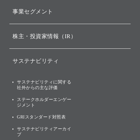
動画配信
孫 正義 グループ代表挨拶
事業セグメント
経営理念
ビジョン
持株会社投資事業
株主・投資家情報（IR）
戦略
ソフトバンク・ビジョン・
ファンド事業
バリュー
IRニュース
ソフトバンク事業
サステナビリティ
ソフトバンクグループの歩
IRカレンダー
み
AIコンピューティング事業
説明会資料・動画
サステナビリティニュース
ブランド名の由来・ロゴ
その他
サステナビリティに関する
業績・財務
トップメッセージ
社外からの主な評価
[AI] What dreams are made
グループ企業一覧
of
アニュアルレポート
サステナビリティの考え方
ステークホルダーエンゲー
ジメント
個人投資家・株主向け情報
環境への取り組み
GRIスタンダード対照表
株式・社債について
社会への取り組み
サステナビリティアーカイ
株主・投資家情報（IR）に
ブ
ガバナンス
関する免責事項