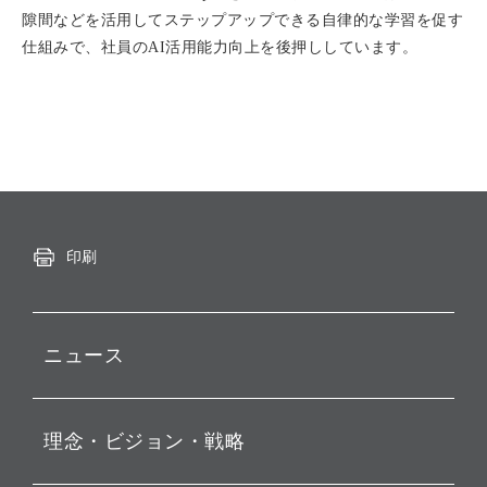
隙間などを活用してステップアップできる自律的な学習を促す
仕組みで、社員のAI活用能力向上を後押ししています。
印刷
ニュース
プレスリリース
理念・ビジョン・戦略
お知らせ