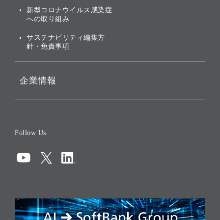
新型コロナウイルス感染症
投資先のサステナビリティ
への取り組み
ESGデータ集
サステナビリティ編集方
針・免責事項
企業情報
会社概要
役員一覧
Follow Us
コーポレート・ガバナンス
コンプライアンス
情報セキュリティ
リスクマネジメント
税務に対する取り組み