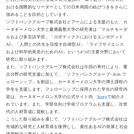
おける国際的なリーダーとしての日米両国の結びつきをさらに
強めることを目的としています。
ソフトバンクグループ株式会社とアームによる支援のもと、カ
ーネギーメロン大学と慶應義塾大学の研究者は「マルチモーダ
ルおよび多言語学習」「ロボティクスにおけるエンボディド
AI」「人間との共生を目指す自律型AI」「ライフサイエンス
および科学的発見のためのAI」という4つの主要分野において
研究に取り組みます。
また、ソフトバンクグループ株式会社は今回の寄付により、重
点分野の研究支援に加えて、「ソフトバンクグループ–Arm フ
ェローシップ」を創設し、カーネギーメロン大学の博士課程の
学生を支援します。フェローシップに採用された学生の研究内
容は、カーネギーメロン大学の公式サイト内、
Story
で紹介さ
れています。また、学部生向け学術プログラムも支援し、次世
代の人材育成に貢献します。
こうした取り組みを通じて、ソフトバンクグループ株式会社は
先端的な研究と人材育成を後押しし、責任あるAIの発展と社会