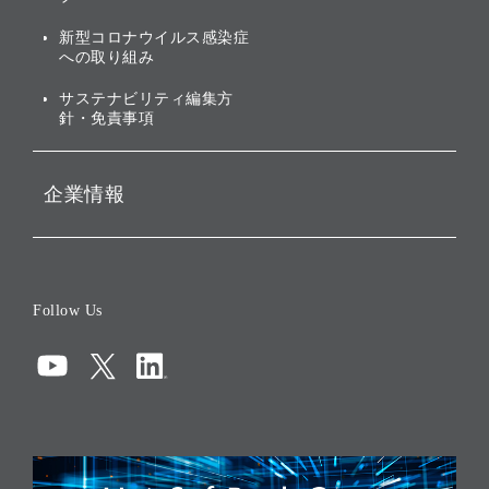
関する免責事項
新型コロナウイルス感染症
投資先のサステナビリティ
への取り組み
ESGデータ集
サステナビリティ編集方
針・免責事項
企業情報
会社概要
役員一覧
Follow Us
コーポレート・ガバナンス
コンプライアンス
情報セキュリティ
リスクマネジメント