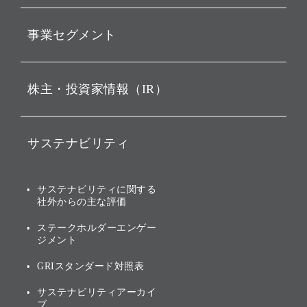
動画配信
孫 正義 グループ代表挨拶
事業セグメント
経営理念
ビジョン
持株会社投資事業
株主・投資家情報（IR）
戦略
ソフトバンク・ビジョン・
ファンド事業
バリュー
IRニュース
ソフトバンク事業
サステナビリティ
ソフトバンクグループの歩
IRカレンダー
み
AIコンピューティング事業
説明会資料・動画
サステナビリティニュース
ブランド名の由来・ロゴ
その他
サステナビリティに関する
業績・財務
トップメッセージ
社外からの主な評価
[AI] What dreams are made
グループ企業一覧
of
アニュアルレポート
サステナビリティの考え方
ステークホルダーエンゲー
ジメント
個人投資家・株主向け情報
環境への取り組み
GRIスタンダード対照表
株式・社債について
社会への取り組み
サステナビリティアーカイ
株主・投資家情報（IR）に
ブ
ガバナンス