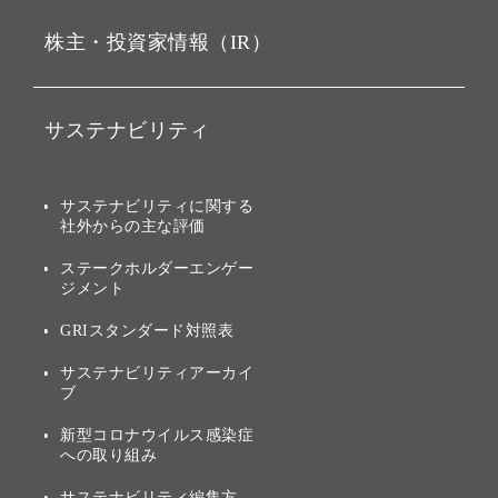
ビジョン
持株会社投資事業
株主・投資家情報（IR）
戦略
ソフトバンク・ビジョン・
ファンド事業
バリュー
IRニュース
ソフトバンク事業
サステナビリティ
ソフトバンクグループの歩
IRカレンダー
み
AIコンピューティング事業
説明会資料・動画
サステナビリティニュース
ブランド名の由来・ロゴ
その他
サステナビリティに関する
業績・財務
トップメッセージ
社外からの主な評価
[AI] What dreams are made
グループ企業一覧
of
アニュアルレポート
サステナビリティの考え方
ステークホルダーエンゲー
ジメント
個人投資家・株主向け情報
環境への取り組み
GRIスタンダード対照表
株式・社債について
社会への取り組み
サステナビリティアーカイ
株主・投資家情報（IR）に
ブ
ガバナンス
関する免責事項
新型コロナウイルス感染症
投資先のサステナビリティ
への取り組み
ESGデータ集
サステナビリティ編集方