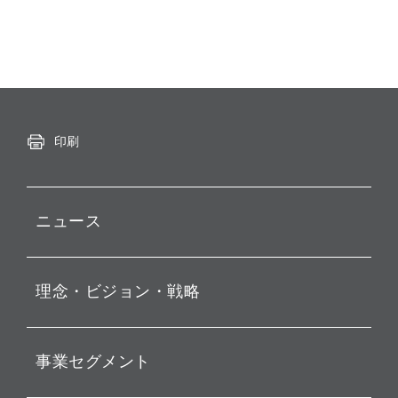
印刷
ニュース
プレスリリース
理念・ビジョン・戦略
お知らせ
動画配信
孫 正義 グループ代表挨拶
事業セグメント
経営理念