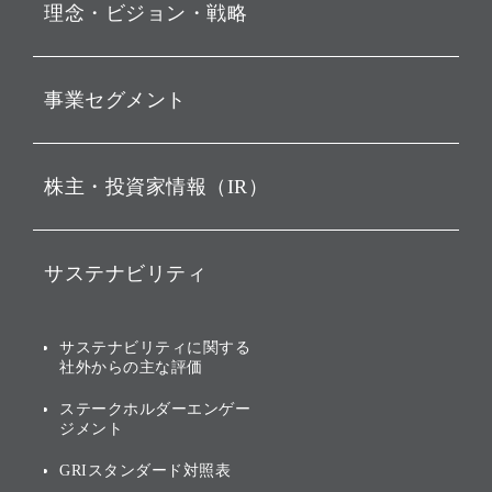
理念・ビジョン・戦略
お知らせ
動画配信
孫 正義 グループ代表挨拶
事業セグメント
経営理念
ビジョン
持株会社投資事業
株主・投資家情報（IR）
戦略
ソフトバンク・ビジョン・
ファンド事業
バリュー
IRニュース
ソフトバンク事業
サステナビリティ
ソフトバンクグループの歩
IRカレンダー
み
AIコンピューティング事業
説明会資料・動画
サステナビリティニュース
ブランド名の由来・ロゴ
その他
サステナビリティに関する
業績・財務
トップメッセージ
社外からの主な評価
[AI] What dreams are made
グループ企業一覧
of
アニュアルレポート
サステナビリティの考え方
ステークホルダーエンゲー
ジメント
個人投資家・株主向け情報
環境への取り組み
GRIスタンダード対照表
株式・社債について