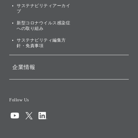
社会への取り組み
サステナビリティアーカイ
株主・投資家情報（IR）に
ブ
ガバナンス
関する免責事項
新型コロナウイルス感染症
投資先のサステナビリティ
への取り組み
ESGデータ集
サステナビリティ編集方
針・免責事項
企業情報
会社概要
役員一覧
Follow Us
コーポレート・ガバナンス
コンプライアンス
情報セキュリティ