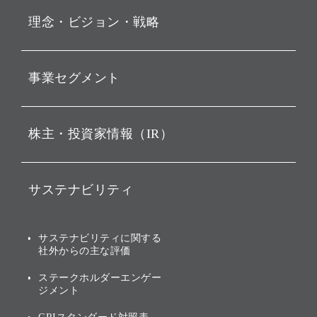
プレスリリース
理念・ビジョン・戦略
お知らせ
動画配信
孫 正義 グループ代表挨拶
事業セグメント
経営理念
ビジョン
持株会社投資事業
株主・投資家情報（IR）
戦略
ソフトバンク・ビジョン・
ファンド事業
バリュー
IRニュース
ソフトバンク事業
サステナビリティ
ソフトバンクグループの歩
IRカレンダー
み
AIコンピューティング事業
説明会資料・動画
サステナビリティニュース
ブランド名の由来・ロゴ
その他
サステナビリティに関する
業績・財務
トップメッセージ
社外からの主な評価
[AI] What dreams are made
グループ企業一覧
of
アニュアルレポート
サステナビリティの考え方
ステークホルダーエンゲー
ジメント
個人投資家・株主向け情報
環境への取り組み