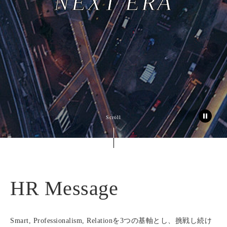
NEXT ERA
Scroll
HR Message
Smart, Professionalism, Relationを3つの基軸とし、
挑戦し続け