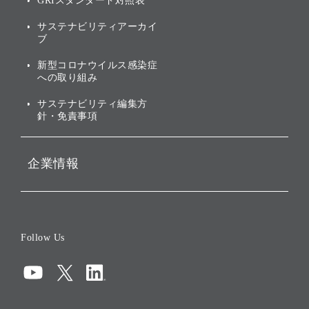
GRIスタンダード対照表
株式・社債について
社会への取り組み
サステナビリティアーカイ
株主・投資家情報（IR）に
ブ
ガバナンス
関する免責事項
新型コロナウイルス感染症
投資先のサステナビリティ
への取り組み
ESGデータ集
サステナビリティ編集方
針・免責事項
企業情報
会社概要
役員一覧
Follow Us
コーポレート・ガバナンス
コンプライアンス
情報セキュリティ