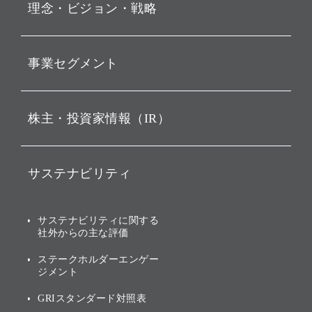
理念・ビジョン・戦略
お知らせ
動画配信
孫 正義 グループ代表挨拶
事業セグメント
経営理念
ビジョン
持株会社投資事業
株主・投資家情報（IR）
戦略
ソフトバンク・ビジョン・
ファンド事業
バリュー
IRニュース
ソフトバンク事業
サステナビリティ
ソフトバンクグループの歩
IRカレンダー
み
AIコンピューティング事業
説明会資料・動画
サステナビリティニュース
ブランド名の由来・ロゴ
その他
サステナビリティに関する
業績・財務
トップメッセージ
社外からの主な評価
[AI] What dreams are made
グループ企業一覧
of
アニュアルレポート
サステナビリティの考え方
ステークホルダーエンゲー
ジメント
個人投資家・株主向け情報
環境への取り組み
GRIスタンダード対照表
株式・社債について