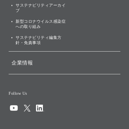
社会への取り組み
サステナビリティアーカイ
株主・投資家情報（IR）に
ブ
ガバナンス
関する免責事項
新型コロナウイルス感染症
投資先のサステナビリティ
への取り組み
ESGデータ集
サステナビリティ編集方
針・免責事項
企業情報
会社概要
役員一覧
Follow Us
コーポレート・ガバナンス
コンプライアンス
情報セキュリティ