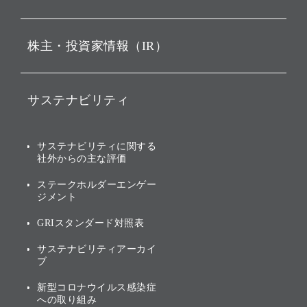
ビジョン
持株会社投資事業
株主・投資家情報（IR）
戦略
ソフトバンク・ビジョン・
ファンド事業
バリュー
IRニュース
ソフトバンク事業
サステナビリティ
ソフトバンクグループの歩
IRカレンダー
み
AIコンピューティング事業
説明会資料・動画
サステナビリティニュース
ブランド名の由来・ロゴ
その他
サステナビリティに関する
業績・財務
トップメッセージ
社外からの主な評価
[AI] What dreams are made
グループ企業一覧
of
アニュアルレポート
サステナビリティの考え方
ステークホルダーエンゲー
ジメント
個人投資家・株主向け情報
環境への取り組み
GRIスタンダード対照表
株式・社債について
社会への取り組み
サステナビリティアーカイ
株主・投資家情報（IR）に
ブ
ガバナンス
関する免責事項
新型コロナウイルス感染症
投資先のサステナビリティ
への取り組み