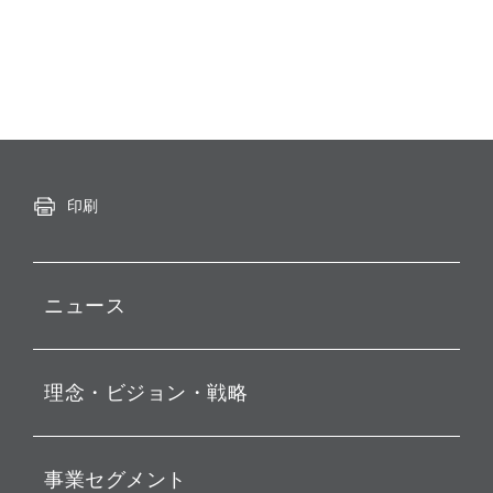
印刷
ニュース
プレスリリース
理念・ビジョン・戦略
お知らせ
動画配信
孫 正義 グループ代表挨拶
事業セグメント
経営理念