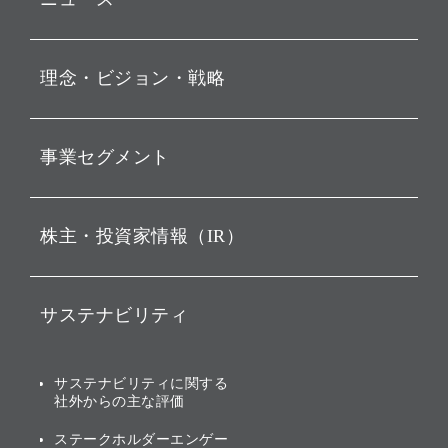
プレスリリース
理念・ビジョン・戦略
お知らせ
動画配信
孫 正義 グループ代表挨拶
事業セグメント
経営理念
ビジョン
持株会社投資事業
株主・投資家情報（IR）
戦略
ソフトバンク・ビジョン・
ファンド事業
バリュー
IRニュース
ソフトバンク事業
サステナビリティ
ソフトバンクグループの歩
IRカレンダー
み
AIコンピューティング事業
説明会資料・動画
サステナビリティニュース
ブランド名の由来・ロゴ
その他
サステナビリティに関する
業績・財務
トップメッセージ
社外からの主な評価
[AI] What dreams are made
グループ企業一覧
of
アニュアルレポート
サステナビリティの考え方
ステークホルダーエンゲー