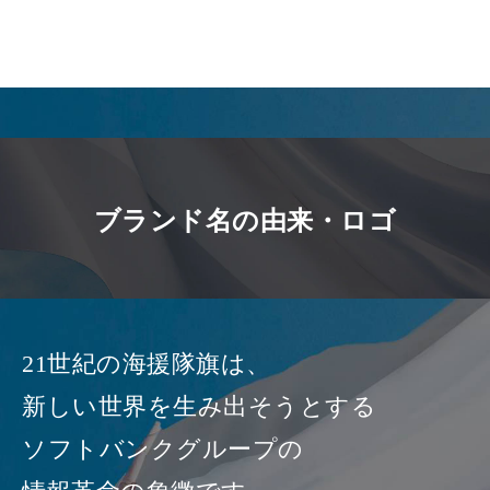
パ
ン
く
ず
ブランド名の由来・ロゴ
21世紀の海援隊旗は、
新しい世界を生み出そうとする
ソフトバンクグループの