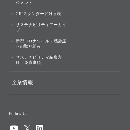
ジメント
個人投資家・株主向け情報
環境への取り組み
GRIスタンダード対照表
株式・社債について
社会への取り組み
サステナビリティアーカイ
株主・投資家情報（IR）に
ブ
ガバナンス
関する免責事項
新型コロナウイルス感染症
投資先のサステナビリティ
への取り組み
ESGデータ集
サステナビリティ編集方
針・免責事項
企業情報
会社概要
役員一覧
Follow Us
コーポレート・ガバナンス
コンプライアンス