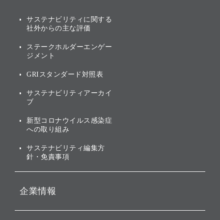
説明会資料・動画
サステナビリティニュース
ブランド名の由来・ロゴ
その他
サステナビリティに関する
業績・財務
トップメッセージ
社外からの主な評価
[AI] What dreams are made
グループ企業一覧
of
アニュアルレポート
サステナビリティの考え方
ステークホルダーエンゲー
ジメント
個人投資家・株主向け情報
環境への取り組み
GRIスタンダード対照表
株式・社債について
社会への取り組み
サステナビリティアーカイ
株主・投資家情報（IR）に
ブ
ガバナンス
関する免責事項
新型コロナウイルス感染症
投資先のサステナビリティ
への取り組み
ESGデータ集
サステナビリティ編集方
針・免責事項
企業情報
会社概要