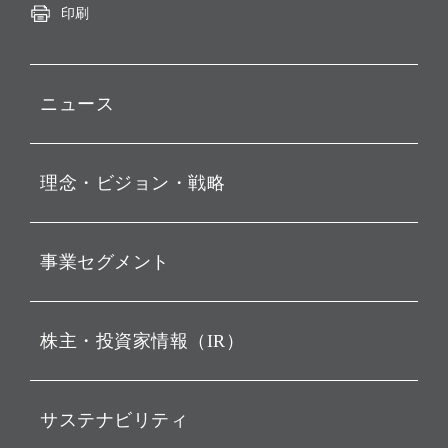
印刷
ニュース
プレスリリース
理念・ビジョン・戦略
お知らせ
動画配信
孫 正義 グループ代表挨拶
事業セグメント
経営理念
ビジョン
持株会社投資事業
株主・投資家情報（IR）
戦略
ソフトバンク・ビジョン・
ファンド事業
バリュー
IRニュース
ソフトバンク事業
サステナビリティ
ソフトバンクグループの歩
IRカレンダー
み
AIコンピューティング事業