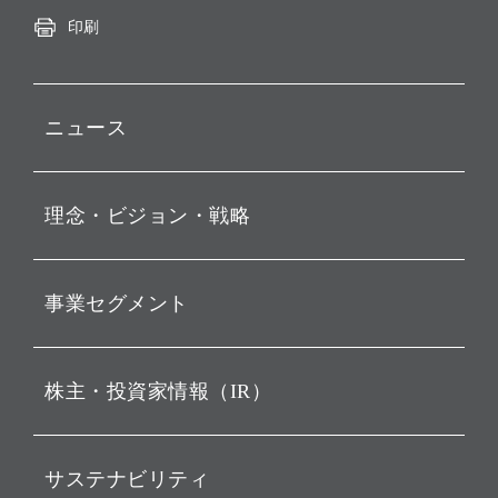
印刷
ニュース
プレスリリース
理念・ビジョン・戦略
お知らせ
動画配信
孫 正義 グループ代表挨拶
事業セグメント
経営理念
ビジョン
持株会社投資事業
株主・投資家情報（IR）
戦略
ソフトバンク・ビジョン・
ファンド事業
バリュー
IRニュース
ソフトバンク事業
サステナビリティ
ソフトバンクグループの歩
IRカレンダー