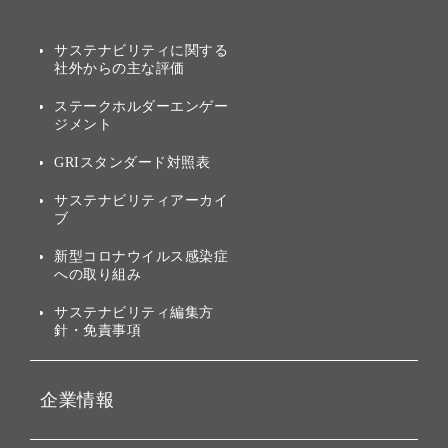
み
AIコンピューティング事業
説明会資料・動画
サステナビリティニュース
ブランド名の由来・ロゴ
その他
サステナビリティに関する
業績・財務
トップメッセージ
社外からの主な評価
[AI] What dreams are made
グループ企業一覧
of
アニュアルレポート
サステナビリティの考え方
ステークホルダーエンゲー
ジメント
個人投資家・株主向け情報
環境への取り組み
GRIスタンダード対照表
株式・社債について
社会への取り組み
サステナビリティアーカイ
株主・投資家情報（IR）に
ブ
ガバナンス
関する免責事項
新型コロナウイルス感染症
投資先のサステナビリティ
への取り組み
ESGデータ集
サステナビリティ編集方
針・免責事項
企業情報
会社概要