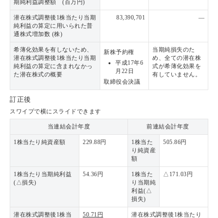
期純利益調整額 (百万円)
潜在株式調整後1株当たり当期
83,390,701
—
純利益の算定に用いられた普
通株式増加数 (株)
希薄化効果を有しないため、
当期純損失のた
新株予約権
潜在株式調整後1株当たり当期
め、全ての潜在株
平成17年6
純利益の算定に含まれなかっ
式が希薄化効果を
月22日
た潜在株式の概要
有していません。
取締役会決議
訂正後
スワイプで横にスライドできます
当連結会計年度
前連結会計年度
1株当たり純資産額
229.88円
1株当た
505.86円
り純資産
額
1株当たり当期純利益
54.36円
1株当た
△171.03円
(△損失)
り当期純
利益(△
損失)
潜在株式調整後1株当
50.71円
潜在株式調整後1株当たり