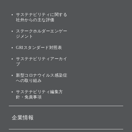
み
AIコンピューティング事業
説明会資料・動画
サステナビリティニュース
ブランド名の由来・ロゴ
その他
サステナビリティに関する
業績・財務
トップメッセージ
社外からの主な評価
[AI] What dreams are made
グループ企業一覧
of
アニュアルレポート
サステナビリティの考え方
ステークホルダーエンゲー
ジメント
個人投資家・株主向け情報
環境への取り組み
GRIスタンダード対照表
株式・社債について
社会への取り組み
サステナビリティアーカイ
株主・投資家情報（IR）に
ブ
ガバナンス
関する免責事項
新型コロナウイルス感染症
投資先のサステナビリティ
への取り組み
ESGデータ集
サステナビリティ編集方
針・免責事項
企業情報
会社概要