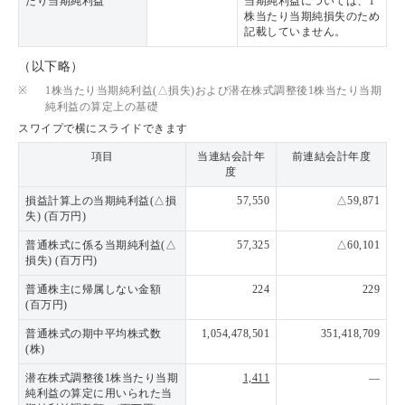
たり当期純利益
当期純利益については、1
株当たり当期純損失のため
記載していません。
（以下略）
※
1株当たり当期純利益(△損失)および潜在株式調整後1株当たり当期
純利益の算定上の基礎
スワイプで横にスライドできます
項目
当連結会計年
前連結会計年度
度
損益計算上の当期純利益(△損
57,550
△59,871
失) (百万円)
普通株式に係る当期純利益(△
57,325
△60,101
損失) (百万円)
普通株主に帰属しない金額
224
229
(百万円)
普通株式の期中平均株式数
1,054,478,501
351,418,709
(株)
潜在株式調整後1株当たり当期
1,411
—
純利益の算定に用いられた当