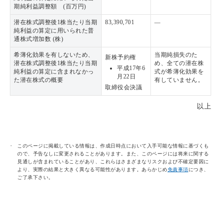
期純利益調整額 (百万円)
潜在株式調整後1株当たり当期
83,390,701
—
純利益の算定に用いられた普
通株式増加数 (株)
希薄化効果を有しないため、
当期純損失のた
新株予約権
潜在株式調整後1株当たり当期
め、全ての潜在株
平成17年6
純利益の算定に含まれなかっ
式が希薄化効果を
月22日
た潜在株式の概要
有していません。
取締役会決議
以上
このページに掲載している情報は、作成日時点において入手可能な情報に基づくも
ので、予告なしに変更されることがあります。また、このページには将来に関する
見通しが含まれていることがあり、これらはさまざまなリスクおよび不確定要因に
より、実際の結果と大きく異なる可能性があります。あらかじめ
免責事項
につき、
ご了承下さい。