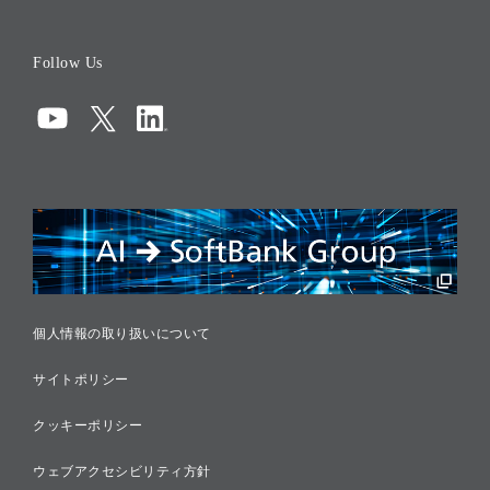
役員一覧
Follow Us
コーポレート・ガバナンス
コンプライアンス
情報セキュリティ
リスクマネジメント
税務に対する取り組み
採用情報
個人情報の取り扱いについて
サイトポリシー
クッキーポリシー
ウェブアクセシビリティ方針