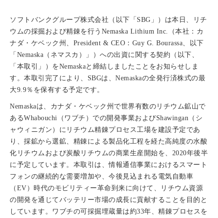
ソフトバンクグループ株式会社（以下「SBG」）は本日、リチ
ウムの採掘および精錬を行うNemaska Lithium Inc.（本社：カ
ナダ・ケベック州、President & CEO：Guy G. Bourassa、以下
「Nemaska（ネマスカ）」）への出資に関する契約（以下、
「本取引」）をNemaskaと締結しましたことをお知らせしま
す。本取引完了により、SBGは、Nemaskaの全発行済株式の最
大9.9％を保有する予定です。
Nemaskaは、カナダ・ケベック州で世界有数のリチウム鉱山で
あるWhabouchi（ワブチ）での開発事業およびShawingan（シ
ャウィニガン）にリチウム精錬プロセス工場を建設予定であ
り、採鉱から選鉱、精錬による製品化工程を経た高純度の水酸
化リチウムおよび炭酸リチウムの商業生産開始を、2020年後半
に予定しています。本取引は、情報通信事業におけるスマート
フォンの継続的な需要増加や、今後見込まれる電気自動車
（EV）時代のモビリティー革命到来に向けて、リチウム資源
の開発を通じてバッテリー市場の成長に貢献することを目的と
しています。ワブチの可採掘埋蔵量は約33年、精錬プロセスを