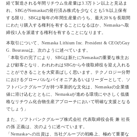
経て製造される年間リチウム生産量は3.3万トン以上と見込ま
れ、SBGがNemaskaの発行済み株式を少なくとも5％以上保有
する限り、SBGは毎年の年間生産量のうち、最大20％を長期間
にわたり購入する権利を有することになるほか、Nemaskaへ取
締役1人を派遣する権利を有することになります。
本取引について、Nemaska Lithium Inc. President & CEOのGuy
G. Bourassaは、次のように述べています。
「本取引の完了により、SBGは新たにNemaskaの重要な株主お
よび顧客となり、われわれはSBGから今後取締役を迎え入れる
ことができることを大変喜ばしく思います。テクノロジー分野
におけるグローバルなパイオニアあるいはリーダーとして、ソ
フトバンクグループが持つ革新的な文化は、Nemaskaの企業価
値に溶け込むとともに、Nemaskaが進める環境にやさしく低価
格なリチウム化合物生産アプローチにおいて明確な支援となる
でしょう」
また、ソフトバンクグループ株式会社 代表取締役会長 兼 社長
の孫 正義は、次のように述べています。
「Nemaskaへの出資は、当社グループの戦略上、極めて重要な