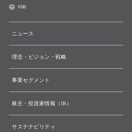
印刷
ニュース
プレスリリース
理念・ビジョン・戦略
お知らせ
動画配信
孫 正義 グループ代表挨拶
事業セグメント
経営理念
ビジョン
持株会社投資事業
株主・投資家情報（IR）
戦略
ソフトバンク・ビジョン・
ファンド事業
バリュー
IRニュース
ソフトバンク事業
サステナビリティ
ソフトバンクグループの歩
IRカレンダー