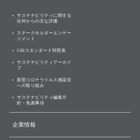
み
AIコンピューティング事業
説明会資料・動画
サステナビリティニュース
ブランド名の由来・ロゴ
その他
サステナビリティに関する
業績・財務
トップメッセージ
社外からの主な評価
[AI] What dreams are made
グループ企業一覧
of
アニュアルレポート
サステナビリティの考え方
ステークホルダーエンゲー
ジメント
個人投資家・株主向け情報
環境への取り組み
GRIスタンダード対照表
株式・社債について
社会への取り組み
サステナビリティアーカイ
株主・投資家情報（IR）に
ブ
ガバナンス
関する免責事項
新型コロナウイルス感染症
投資先のサステナビリティ
への取り組み
ESGデータ集
サステナビリティ編集方
針・免責事項
企業情報
会社概要