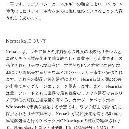
一手です。テクノロジーとエネルギーの融合により、IoTやEV
時代のモビリティー革命をさらに推し進めていけることを大変
うれしく思います」
Nemaskaについて
Nemaskaは、リチア輝石の採掘から高純度の水酸化リチウムと
炭酸リチウム製品化まで垂直統合した事業を行う企業です。製
品化されたリチウム塩は主に、世界的なEVと蓄電池の需要増
加により急成長するリチウムイオンバッテリー市場へ提供され
ます。これらの製品と製造過程により、Nemaskaは人類の公共
の利益であるグリーンエナジーを促進します。また、Nemaska
は量、グレードともに世界で最も豊富なリチウム原石であるリ
チア輝石の可採掘埋蔵量を有する、カナダ・ケベック州の
Whabouchiで事業を開始する予定です。ワブチ鉱山で集中的に
採掘されるリチア輝石は、Nemaskaが特許技術を有する独自の
膜電解処理を行うケベック州のShawinganの施設で精錬されま
す。Nemaskaはトロント証券取引所（銘柄記号：NMX）の