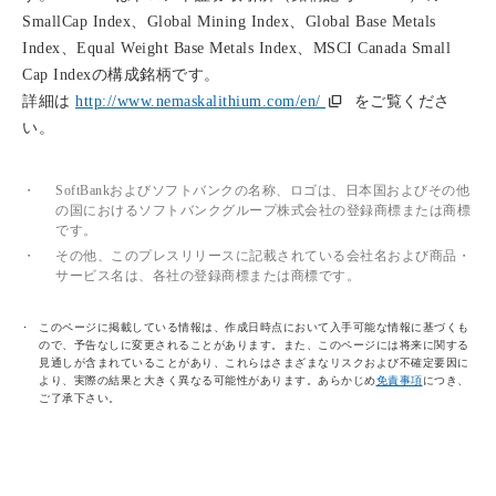
SmallCap Index、Global Mining Index、Global Base Metals
Index、Equal Weight Base Metals Index、MSCI Canada Small
Cap Indexの構成銘柄です。
詳細は
http://www.nemaskalithium.com/en/
をご覧くださ
い。
・
SoftBankおよびソフトバンクの名称、ロゴは、日本国およびその他
の国におけるソフトバンクグループ株式会社の登録商標または商標
です。
・
その他、このプレスリリースに記載されている会社名および商品・
サービス名は、各社の登録商標または商標です。
このページに掲載している情報は、作成日時点において入手可能な情報に基づくも
ので、予告なしに変更されることがあります。また、このページには将来に関する
見通しが含まれていることがあり、これらはさまざまなリスクおよび不確定要因に
より、実際の結果と大きく異なる可能性があります。あらかじめ
免責事項
につき、
ご了承下さい。