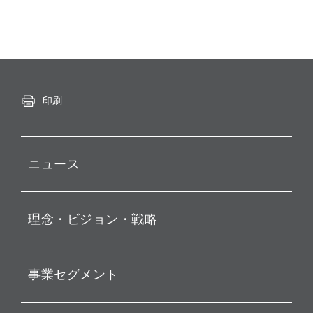
印刷
ニュース
プレスリリース
理念・ビジョン・戦略
お知らせ
動画配信
孫 正義 グループ代表挨拶
事業セグメント
経営理念
ビジョン
持株会社投資事業