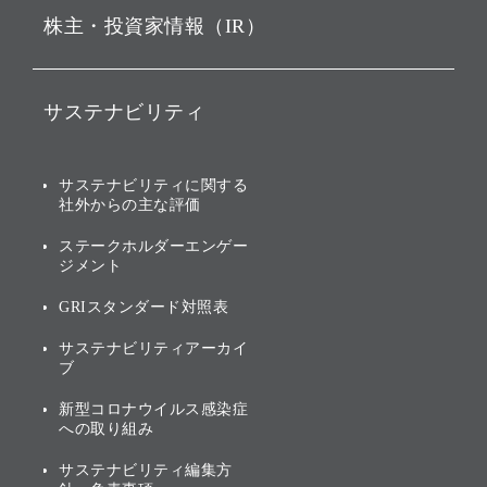
株主・投資家情報（IR）
戦略
ソフトバンク・ビジョン・
ファンド事業
バリュー
IRニュース
ソフトバンク事業
サステナビリティ
ソフトバンクグループの歩
IRカレンダー
み
AIコンピューティング事業
説明会資料・動画
サステナビリティニュース
ブランド名の由来・ロゴ
その他
サステナビリティに関する
業績・財務
トップメッセージ
社外からの主な評価
[AI] What dreams are made
グループ企業一覧
of
アニュアルレポート
サステナビリティの考え方
ステークホルダーエンゲー
ジメント
個人投資家・株主向け情報
環境への取り組み
GRIスタンダード対照表
株式・社債について
社会への取り組み
サステナビリティアーカイ
株主・投資家情報（IR）に
ブ
ガバナンス
関する免責事項
新型コロナウイルス感染症
投資先のサステナビリティ
への取り組み
ESGデータ集
サステナビリティ編集方