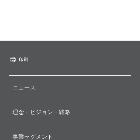
印刷
ニュース
プレスリリース
理念・ビジョン・戦略
お知らせ
動画配信
孫 正義 グループ代表挨拶
事業セグメント
経営理念