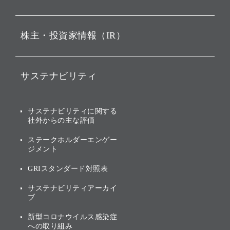
ビジョン
持株会社投資事業
株主・投資家情報（IR）
戦略
ソフトバンク・ビジョン・
ファンド事業
バリュー
IRニュース
ソフトバンク事業
サステナビリティ
ソフトバンクグループの歩
IRカレンダー
み
AIコンピューティング事業
説明会資料・動画
サステナビリティニュース
ブランド名の由来・ロゴ
その他
サステナビリティに関する
業績・財務
トップメッセージ
社外からの主な評価
[AI] What dreams are made
グループ企業一覧
of
アニュアルレポート
サステナビリティの考え方
ステークホルダーエンゲー
ジメント
個人投資家・株主向け情報
環境への取り組み
GRIスタンダード対照表
株式・社債について
社会への取り組み
サステナビリティアーカイ
株主・投資家情報（IR）に
ブ
ガバナンス
関する免責事項
新型コロナウイルス感染症
投資先のサステナビリティ
への取り組み