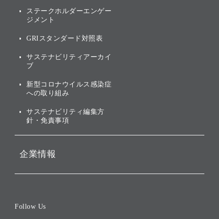
of
アニュアルレポート
サステナビリティの考え方
ステークホルダーエンゲー
ジメント
個人投資家・株主向け情報
環境への取り組み
GRIスタンダード対照表
株式・社債について
社会への取り組み
サステナビリティアーカイ
株主・投資家情報（IR）に
ブ
ガバナンス
関する免責事項
新型コロナウイルス感染症
投資先のサステナビリティ
への取り組み
ESGデータ集
サステナビリティ編集方
針・免責事項
企業情報
会社概要
役員一覧
Follow Us
コーポレート・ガバナンス