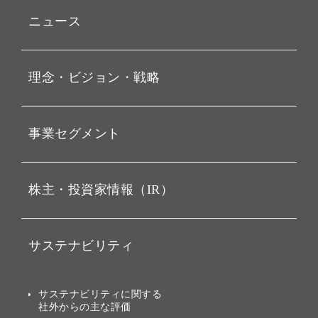
ニュース
プレスリリース
理念・ビジョン・戦略
お知らせ
動画配信
孫 正義 グループ代表挨拶
事業セグメント
経営理念
ビジョン
持株会社投資事業
株主・投資家情報（IR）
戦略
ソフトバンク・ビジョン・
ファンド事業
バリュー
IRニュース
ソフトバンク事業
サステナビリティ
ソフトバンクグループの歩
IRカレンダー
み
AIコンピューティング事業
説明会資料・動画
サステナビリティニュース
ブランド名の由来・ロゴ
その他
サステナビリティに関する
業績・財務
トップメッセージ
社外からの主な評価
[AI] What dreams are made
グループ企業一覧