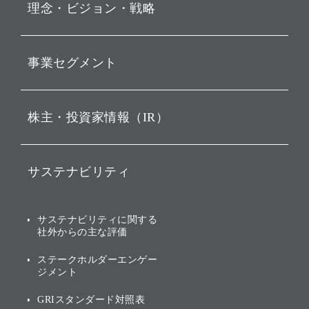
理念・ビジョン・戦略
お知らせ
孫 正義 グループ代表挨拶
動画配信
事業セグメント
経営理念
持株会社投資事業
ビジョン
株主・投資家情報（IR）
ソフトバンク・ビジョン・
戦略
ファンド事業
IRニュース
バリュー
ソフトバンク事業
サステナビリティ
IRカレンダー
ソフトバンクグループの歩
AIコンピューティング事業
み
サステナビリティニュース
説明会資料・動画
その他
サステナビリティに関する
ブランド名の由来・ロゴ
社外からの主な評価
トップメッセージ
業績・財務
グループ企業一覧
[AI] What dreams are made
ステークホルダーエンゲー
of
サステナビリティの考え方
アニュアルレポート
ジメント
環境への取り組み
個人投資家・株主向け情報
GRIスタンダード対照表