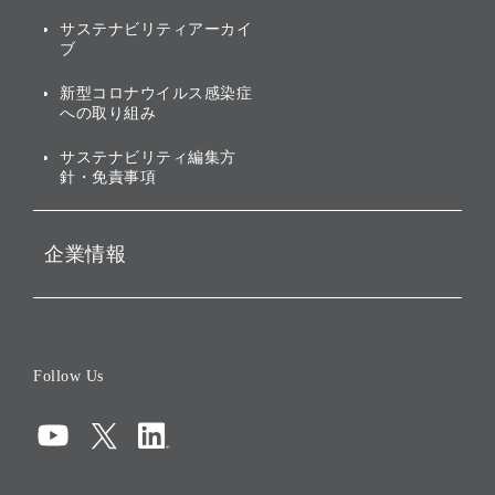
社会への取り組み
株式・社債について
サステナビリティアーカイ
ブ
ガバナンス
株主・投資家情報（IR）に
関する免責事項
新型コロナウイルス感染症
投資先のサステナビリティ
への取り組み
ESGデータ集
サステナビリティ編集方
針・免責事項
企業情報
会社概要
役員一覧
Follow Us
コーポレート・ガバナンス
コンプライアンス
情報セキュリティ