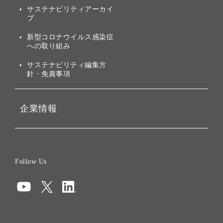
社会への取り組み
サステナビリティアーカイ
株主・投資家情報（IR）に
ブ
ガバナンス
関する免責事項
新型コロナウイルス感染症
投資先のサステナビリティ
への取り組み
ESGデータ集
サステナビリティ編集方
針・免責事項
企業情報
会社概要
役員一覧
Follow Us
コーポレート・ガバナンス
コンプライアンス
情報セキュリティ