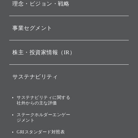
理念・ビジョン・戦略
お知らせ
動画配信
孫 正義 グループ代表挨拶
事業セグメント
経営理念
ビジョン
持株会社投資事業
株主・投資家情報（IR）
戦略
ソフトバンク・ビジョン・
ファンド事業
バリュー
IRニュース
ソフトバンク事業
サステナビリティ
ソフトバンクグループの歩
IRカレンダー
み
AIコンピューティング事業
説明会資料・動画
サステナビリティニュース
ブランド名の由来・ロゴ
その他
サステナビリティに関する
業績・財務
トップメッセージ
社外からの主な評価
[AI] What dreams are made
グループ企業一覧
of
アニュアルレポート
サステナビリティの考え方
ステークホルダーエンゲー
ジメント
個人投資家・株主向け情報
環境への取り組み
GRIスタンダード対照表
株式・社債について