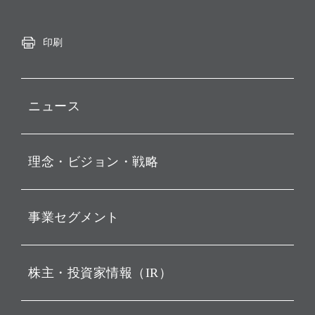
印刷
ニュース
プレスリリース
理念・ビジョン・戦略
お知らせ
動画配信
孫 正義 グループ代表挨拶
事業セグメント
経営理念
ビジョン
持株会社投資事業
株主・投資家情報（IR）
戦略
ソフトバンク・ビジョン・
ファンド事業
バリュー
IRニュース