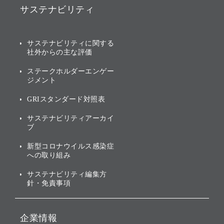
ソフトバンク事業
サステナビリティ
ソフトバンクグループの歩
IRカレンダー
み
AIコンピューティング事業
説明会資料・動画
サステナビリティニュース
ブランド名の由来・ロゴ
その他
サステナビリティに関する
業績・財務
トップメッセージ
社外からの主な評価
[AI] What dreams are made
グループ企業一覧
of
アニュアルレポート
サステナビリティの考え方
ステークホルダーエンゲー
ジメント
個人投資家・株主向け情報
環境への取り組み
GRIスタンダード対照表
株式・社債について
社会への取り組み
サステナビリティアーカイ
株主・投資家情報（IR）に
ブ
ガバナンス
関する免責事項
新型コロナウイルス感染症
投資先のサステナビリティ
への取り組み
ESGデータ集
サステナビリティ編集方
針・免責事項
企業情報