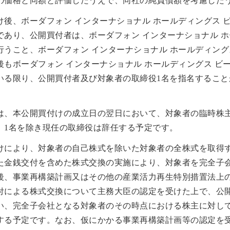
の価格と同額と評価したうえで、同社の純負債額を考慮した
後、ボーダフォン インターナショナル ホールディングス 
あり、公開買付者は、ボーダフォン インターナショナル ホ
うこと、ボーダフォン インターナショナル ホールディング
もボーダフォン インターナショナル ホールディングス ビ
いる限り、公開買付者及び対象者の取締役1名を指名すること
は、本公開買付けの成立日の翌日において、対象者の臨時株
、1名を除き現任の取締役は辞任する予定です。
けにより、対象者の自己株式を除いた対象者の全株式を取得
た金銭交付を含めた株式交換の実施により、対象者を完全子
後、事業再構築計画又はその他の産業活力再生特別措置法上
付による株式交換について主務大臣の認定を受けた上で、公
い、完全子会社となる対象者のその時点における株主に対し
する予定です。なお、仮にかかる事業再構築計画等の認定を