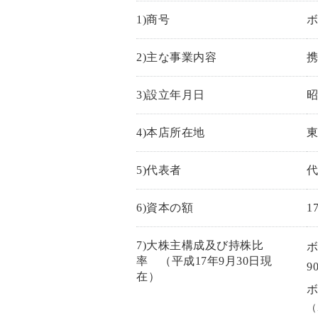
1)商号
2)主な事業内容
3)設立年月日
昭
4)本店所在地
東
5)代表者
6)資本の額
1
7)大株主構成及び持株比
ボ
率 （平成17年9月30日現
9
在）
ボ
（