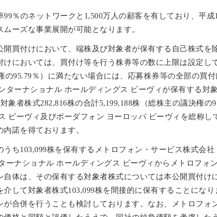
9％のネットワークと1,500万人の顧客を有しており、平成
スムーズな事業展開が可能となります。
公開買付けにおいて、端株及び対象者が保有する自己株式を
付けにおいては、買付け等を行う株券等の数に上限は設定し
の議決権の95.79％）に満たない場合には、応募株券等の全部の
ターナショナル ホールディングス ビーヴィが保有する対象者株
者株式282,816株の合計5,199,188株（総株主の議決権の
ス ビーヴィ及びボーダフォン ヨーロッパ ビーヴィを総称
の内諾を得ております。
うち103,099株を保有するメトロフォン・サービス株式会
ターナショナル ホールディングス ビーヴィからメトロフォ
ン自体は、その保有する対象者株式については本公開買付け
介して対象者株式103,099株を間接的に保有することにな
ンが合併を行うことも検討しております。なお、メトロフォ