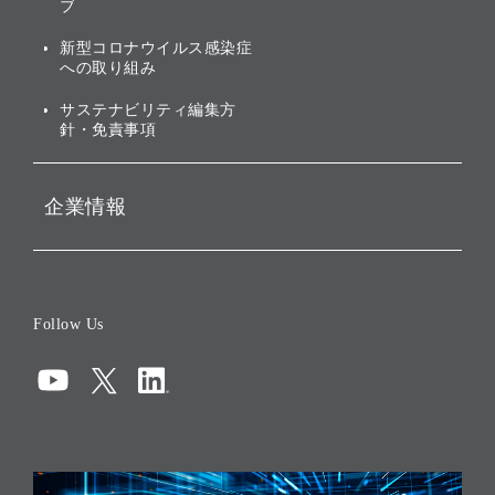
株主・投資家情報（IR）に
ブ
ガバナンス
関する免責事項
新型コロナウイルス感染症
投資先のサステナビリティ
への取り組み
ESGデータ集
サステナビリティ編集方
針・免責事項
企業情報
会社概要
役員一覧
Follow Us
コーポレート・ガバナンス
コンプライアンス
情報セキュリティ
リスクマネジメント