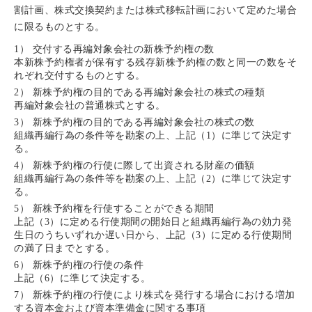
割計画、株式交換契約または株式移転計画において定めた場合
に限るものとする。
1） 交付する再編対象会社の新株予約権の数
本新株予約権者が保有する残存新株予約権の数と同一の数をそ
れぞれ交付するものとする。
2） 新株予約権の目的である再編対象会社の株式の種類
再編対象会社の普通株式とする。
3） 新株予約権の目的である再編対象会社の株式の数
組織再編行為の条件等を勘案の上、上記（1）に準じて決定す
る。
4） 新株予約権の行使に際して出資される財産の価額
組織再編行為の条件等を勘案の上、上記（2）に準じて決定す
る。
5） 新株予約権を行使することができる期間
上記（3）に定める行使期間の開始日と組織再編行為の効力発
生日のうちいずれか遅い日から、上記（3）に定める行使期間
の満了日までとする。
6） 新株予約権の行使の条件
上記（6）に準じて決定する。
7） 新株予約権の行使により株式を発行する場合における増加
する資本金および資本準備金に関する事項