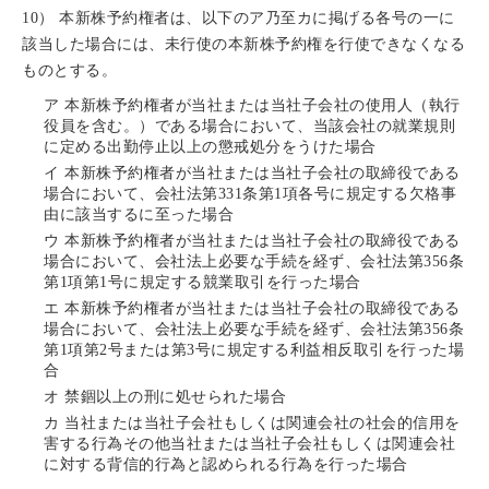
10） 本新株予約権者は、以下のア乃至カに掲げる各号の一に
該当した場合には、未行使の本新株予約権を行使できなくなる
ものとする。
ア
本新株予約権者が当社または当社子会社の使用人（執行
役員を含む。）である場合において、当該会社の就業規則
に定める出勤停止以上の懲戒処分をうけた場合
イ
本新株予約権者が当社または当社子会社の取締役である
場合において、会社法第331条第1項各号に規定する欠格事
由に該当するに至った場合
ウ
本新株予約権者が当社または当社子会社の取締役である
場合において、会社法上必要な手続を経ず、会社法第356条
第1項第1号に規定する競業取引を行った場合
エ
本新株予約権者が当社または当社子会社の取締役である
場合において、会社法上必要な手続を経ず、会社法第356条
第1項第2号または第3号に規定する利益相反取引を行った場
合
オ
禁錮以上の刑に処せられた場合
カ
当社または当社子会社もしくは関連会社の社会的信用を
害する行為その他当社または当社子会社もしくは関連会社
に対する背信的行為と認められる行為を行った場合