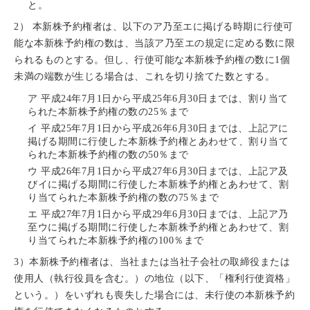
と。
2） 本新株予約権者は、以下のア乃至エに掲げる時期に行使可
能な本新株予約権の数は、当該ア乃至エの規定に定める数に限
られるものとする。但し、行使可能な本新株予約権の数に1個
未満の端数が生じる場合は、これを切り捨てた数とする。
ア
平成24年7月1日から平成25年6月30日までは、割り当て
られた本新株予約権の数の25％まで
イ
平成25年7月1日から平成26年6月30日までは、上記アに
掲げる期間に行使した本新株予約権とあわせて、割り当て
られた本新株予約権の数の50％まで
ウ
平成26年7月1日から平成27年6月30日までは、上記ア及
びイに掲げる期間に行使した本新株予約権とあわせて、割
り当てられた本新株予約権の数の75％まで
エ
平成27年7月1日から平成29年6月30日までは、上記ア乃
至ウに掲げる期間に行使した本新株予約権とあわせて、割
り当てられた本新株予約権の100％まで
3）本新株予約権者は、当社または当社子会社の取締役または
使用人（執行役員を含む。）の地位（以下、「権利行使資格」
という。）をいずれも喪失した場合には、未行使の本新株予約