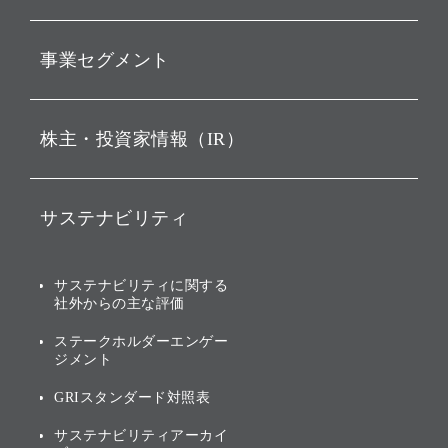
動画配信
孫 正義 グループ代表挨拶
事業セグメント
経営理念
ビジョン
持株会社投資事業
株主・投資家情報（IR）
戦略
ソフトバンク・ビジョン・
ファンド事業
バリュー
IRニュース
ソフトバンク事業
サステナビリティ
ソフトバンクグループの歩
IRカレンダー
み
AIコンピューティング事業
説明会資料・動画
サステナビリティニュース
ブランド名の由来・ロゴ
その他
サステナビリティに関する
業績・財務
トップメッセージ
社外からの主な評価
[AI] What dreams are made
グループ企業一覧
of
アニュアルレポート
サステナビリティの考え方
ステークホルダーエンゲー
ジメント
個人投資家・株主向け情報
環境への取り組み
GRIスタンダード対照表
株式・社債について
社会への取り組み
サステナビリティアーカイ