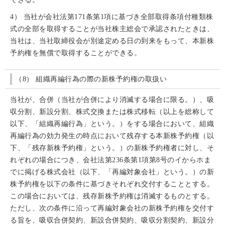
4） 当社が会社法第171条第1項に基づき全部取得条項付種類株
式の全部を取得することが当社株主総会で承認されたときは、
当社は、当社取締役会が別途定める日の到来をもって、本新株
予約権を無償で取得することができる。
（8） 組織再編行為の際の新株予約権の取扱い
当社が、合併（当社が合併により消滅する場合に限る。）、吸
収分割、新設分割、株式交換または株式移転（以上を総称して
以下、「組織再編行為」という。）をする場合において、組織
再編行為の効力発生の時点において残存する本新株予約権（以
下、「残存新株予約権」という。）の新株予約権者に対し、そ
れぞれの場合につき、会社法第236条第1項第8号のイからホま
でに掲げる株式会社（以下、「再編対象会社」という。）の新
株予約権を以下の条件に基づきそれぞれ交付することとする。
この場合においては、残存新株予約権は消滅するものとする。
ただし、次の条件に沿って再編対象会社の新株予約権を交付す
る旨を、吸収合併契約、新設合併契約、吸収分割契約、新設分