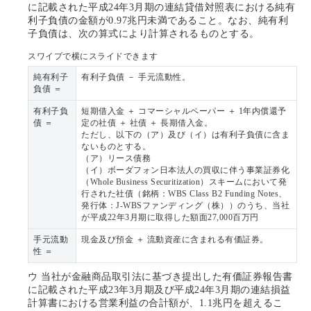
に記載された平成24年3月期の連結貸借対照表における純有
利子負債の金額が0.97兆円未満であること。なお、純有利
子負債は、次の算式により計算されるものとする。
スワイプで横にスライドできます
純有利子
有利子負債 － 手元流動性。
負債 ＝
有利子負
短期借入金 ＋ コマーシャルペーパー ＋ 1年内償還予
債 ＝
定の社債 ＋ 社債 ＋ 長期借入金。
ただし、以下の（ア）及び（イ）は有利子負債に含ま
ないものとする。
（ア）リース債務
（イ）ボーダフォン日本法人の買収に伴う事業証券化
（Whole Business Securitization）スキームにおいて発
行された社債（銘柄：WBS Class B2 Funding Notes、
発行体：J-WBSファンディング（株））のうち、当社
が平成22年3月期に取得した額面27,000百万円
手元流動
現金及び預金 ＋ 流動資産に含まれる有価証券。
性 ＝
ウ
当社が金融商品取引法に基づき提出した有価証券報告書
に記載された平成23年3月期及び平成24年3月期の連結損益
計算書における営業利益の合計額が、1.1兆円を超えるこ