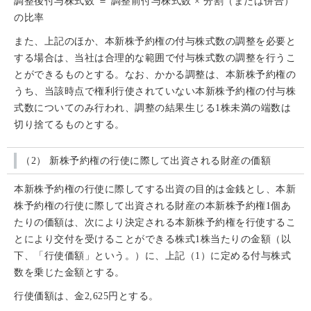
調整後付与株式数 ＝ 調整前付与株式数 × 分割（または併合）
の比率
また、上記のほか、本新株予約権の付与株式数の調整を必要と
する場合は、当社は合理的な範囲で付与株式数の調整を行うこ
とができるものとする。なお、かかる調整は、本新株予約権の
うち、当該時点で権利行使されていない本新株予約権の付与株
式数についてのみ行われ、調整の結果生じる1株未満の端数は
切り捨てるものとする。
（2） 新株予約権の行使に際して出資される財産の価額
本新株予約権の行使に際してする出資の目的は金銭とし、本新
株予約権の行使に際して出資される財産の本新株予約権1個あ
たりの価額は、次により決定される本新株予約権を行使するこ
とにより交付を受けることができる株式1株当たりの金額（以
下、「行使価額」という。）に、上記（1）に定める付与株式
数を乗じた金額とする。
行使価額は、金2,625円とする。