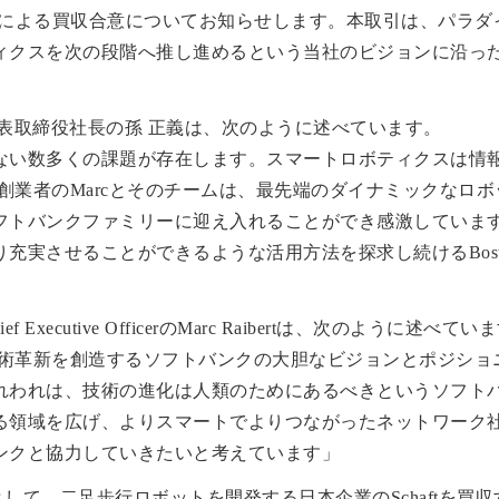
のSBG子会社による買収合意についてお知らせします。本取引は、パ
ィクスを次の段階へ推し進めるという当社のビジョンに沿っ
表取締役社長の孫 正義は、次のように述べています。
ない数多くの課題が存在します。スマートロボティクスは情
amics創業者のMarcとそのチームは、最先端のダイナミック
フトバンクファミリーに迎え入れることができ感激していま
実させることができるような活用方法を探求し続けるBoston 
ef Executive OfficerのMarc Raibertは、次のように述べて
、次世代の技術革新を創造するソフトバンクの大胆なビジョンとポジ
れわれは、技術の進化は人類のためにあるべきというソフト
る領域を広げ、よりスマートでよりつながったネットワーク
ンクと協力していきたいと考えています」
一環として、二足歩行ロボットを開発する日本企業のSchaftを