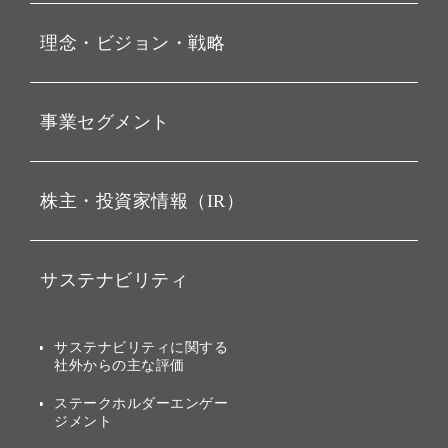
プレスリリース
理念・ビジョン・戦略
お知らせ
動画配信
孫 正義 グループ代表挨拶
事業セグメント
経営理念
ビジョン
持株会社投資事業
株主・投資家情報（IR）
戦略
ソフトバンク・ビジョン・
ファンド事業
バリュー
IRニュース
ソフトバンク事業
サステナビリティ
ソフトバンクグループの歩
IRカレンダー
み
AIコンピューティング事業
説明会資料・動画
サステナビリティニュース
ブランド名の由来・ロゴ
その他
サステナビリティに関する
業績・財務
トップメッセージ
社外からの主な評価
[AI] What dreams are made
グループ企業一覧
of
アニュアルレポート
サステナビリティの考え方
ステークホルダーエンゲー
ジメント
個人投資家・株主向け情報
環境への取り組み