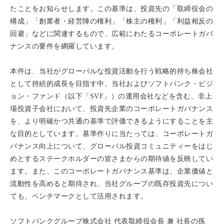
たことをお知らせします。この基準は、投資先の「取締役会の
構成」「創業者・経営陣の権利」「株主の権利」「利益相反の
回避」などに関連するもので、広範にわたるコーポレートガバ
ナンスの要件を網羅しています。
本件は、当社がグローバルな投資活動を行う戦略的持ち株会社
として持続的成長を目指す中、当社およびソフトバンク・ビジ
ョン・ファンド（以下「SVF」）の運用会社などを含む、非上
場投資子会社において、投資先企業のコーポレートガバナンス
を、より明確かつ共通の基準で評価できるようにすることを主
な目的としています。基準作りに当たっては、コーポレートガ
バナンス向上について、グローバル投資コミュニティーをはじ
めとするステークホルダーの皆さまからの期待値を反映してい
ます。また、このコーポレートガバナンス基準は、企業価値と
流動性を高めると期待され、当社グループの既存投資先につい
ても、ベンチマークとして活用されます。
ソフトバンクグループ株式会社 代表取締役会長 兼 社長の孫