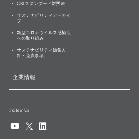
GRIスタンダード対照表
株式・社債について
社会への取り組み
サステナビリティアーカイ
株主・投資家情報（IR）に
ブ
ガバナンス
関する免責事項
新型コロナウイルス感染症
投資先のサステナビリティ
への取り組み
ESGデータ集
サステナビリティ編集方
針・免責事項
企業情報
会社概要
役員一覧
Follow Us
コーポレート・ガバナンス
コンプライアンス