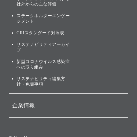
業績・財務
トップメッセージ
社外からの主な評価
[AI] What dreams are made
グループ企業一覧
of
アニュアルレポート
サステナビリティの考え方
ステークホルダーエンゲー
ジメント
個人投資家・株主向け情報
環境への取り組み
GRIスタンダード対照表
株式・社債について
社会への取り組み
サステナビリティアーカイ
株主・投資家情報（IR）に
ブ
ガバナンス
関する免責事項
新型コロナウイルス感染症
投資先のサステナビリティ
への取り組み
ESGデータ集
サステナビリティ編集方
針・免責事項
企業情報
会社概要
役員一覧