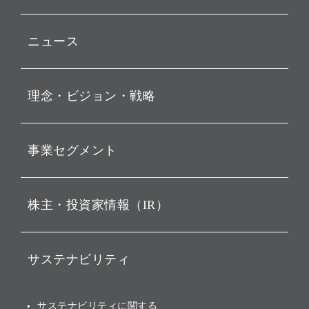
ニュース
プレスリリース
理念・ビジョン・戦略
お知らせ
動画配信
孫 正義 グループ代表挨拶
事業セグメント
経営理念
ビジョン
持株会社投資事業
株主・投資家情報（IR）
戦略
ソフトバンク・ビジョン・
ファンド事業
バリュー
IRニュース
ソフトバンク事業
サステナビリティ
ソフトバンクグループの歩
IRカレンダー
み
AIコンピューティング事業
説明会資料・動画
サステナビリティニュース
ブランド名の由来・ロゴ
その他
サステナビリティに関する