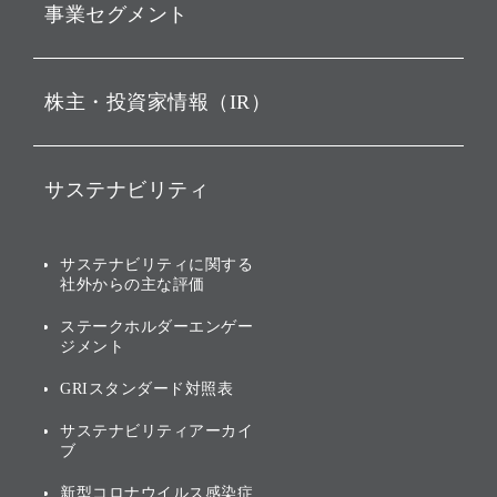
事業セグメント
経営理念
ビジョン
持株会社投資事業
株主・投資家情報（IR）
戦略
ソフトバンク・ビジョン・
ファンド事業
バリュー
IRニュース
ソフトバンク事業
サステナビリティ
ソフトバンクグループの歩
IRカレンダー
み
AIコンピューティング事業
説明会資料・動画
サステナビリティニュース
ブランド名の由来・ロゴ
その他
サステナビリティに関する
業績・財務
トップメッセージ
社外からの主な評価
[AI] What dreams are made
グループ企業一覧
of
アニュアルレポート
サステナビリティの考え方
ステークホルダーエンゲー
ジメント
個人投資家・株主向け情報
環境への取り組み
GRIスタンダード対照表
株式・社債について
社会への取り組み
サステナビリティアーカイ
株主・投資家情報（IR）に
ブ
ガバナンス
関する免責事項
新型コロナウイルス感染症
投資先のサステナビリティ