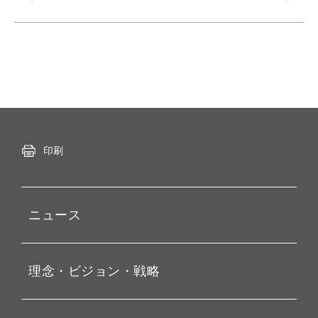
印刷
ニュース
プレスリリース
理念・ビジョン・戦略
お知らせ
動画配信
孫 正義 グループ代表挨拶