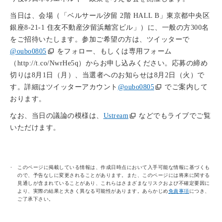
当日は、会場（「ベルサール汐留 2階 HALL B」東京都中央区
銀座8-21-1 住友不動産汐留浜離宮ビル」）に、一般の方300名
をご招待いたします。参加ご希望の方は、ツイッターで
@oubo0805
をフォロー、もしくは専用フォーム
（http://t.co/NwrHe5q）からお申し込みください。応募の締め
切りは8月1日（月）、当選者へのお知らせは8月2日（火）で
す。詳細はツイッターアカウント
@oubo0805
でご案内して
おります。
なお、当日の議論の模様は、
Ustream
などでもライブでご覧
いただけます。
このページに掲載している情報は、作成日時点において入手可能な情報に基づくも
ので、予告なしに変更されることがあります。また、このページには将来に関する
見通しが含まれていることがあり、これらはさまざまなリスクおよび不確定要因に
より、実際の結果と大きく異なる可能性があります。あらかじめ
免責事項
につき、
ご了承下さい。