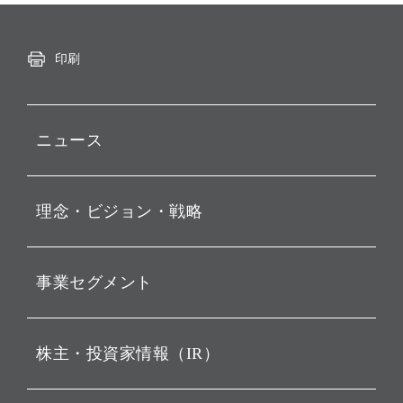
印刷
ニュース
プレスリリース
理念・ビジョン・戦略
お知らせ
動画配信
孫 正義 グループ代表挨拶
事業セグメント
経営理念
ビジョン
持株会社投資事業
株主・投資家情報（IR）
戦略
ソフトバンク・ビジョン・
ファンド事業
バリュー
IRニュース