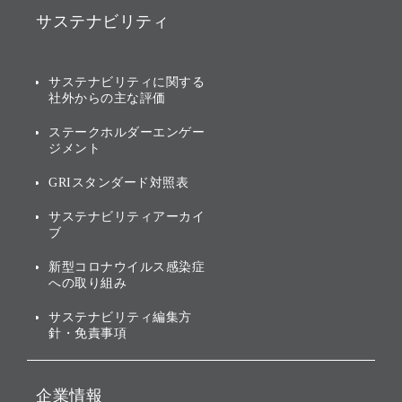
ソフトバンク事業
サステナビリティ
ソフトバンクグループの歩
IRカレンダー
み
AIコンピューティング事業
説明会資料・動画
サステナビリティニュース
ブランド名の由来・ロゴ
その他
サステナビリティに関する
業績・財務
トップメッセージ
社外からの主な評価
[AI] What dreams are made
グループ企業一覧
of
アニュアルレポート
サステナビリティの考え方
ステークホルダーエンゲー
ジメント
個人投資家・株主向け情報
環境への取り組み
GRIスタンダード対照表
株式・社債について
社会への取り組み
サステナビリティアーカイ
株主・投資家情報（IR）に
ブ
ガバナンス
関する免責事項
新型コロナウイルス感染症
投資先のサステナビリティ
への取り組み
ESGデータ集
サステナビリティ編集方
針・免責事項
企業情報