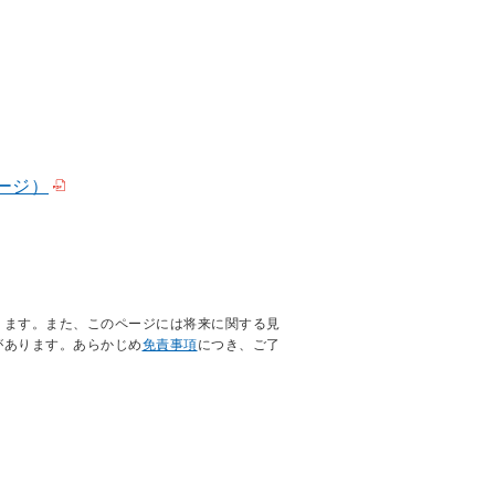
ージ）
ります。また、このページには将来に関する見
があります。あらかじめ
免責事項
につき、ご了