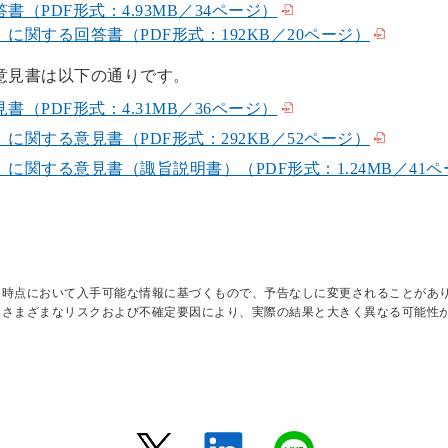
（PDF形式：4.93MB／34ページ）
関する回答書（PDF形式：192KB／20ページ）
意見書は以下の通りです。
（PDF形式：4.31MB／36ページ）
関する意見書（PDF形式：292KB／52ページ）
関する意見書（諏旨説明書）（PDF形式：1.24MB／41ペ
日時点において入手可能な情報に基づくもので、予告なしに変更されることがあ
はさまざまなリスクおよび不確定要因により、実際の結果と大きく異なる可能性