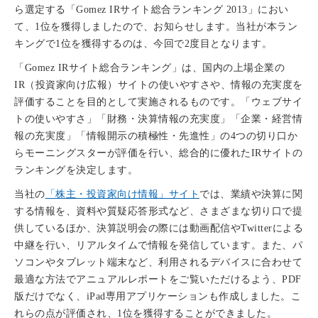
ら選定する「Gomez IRサイト総合ランキング 2013」におい
て、1位を獲得しましたので、お知らせします。当社が本ラン
キングで1位を獲得するのは、今回で2度目となります。
「Gomez IRサイト総合ランキング」は、国内の上場企業の
IR（投資家向け広報）サイトの使いやすさや、情報の充実度を
評価することを目的として実施されるものです。「ウェブサイ
トの使いやすさ」「財務・決算情報の充実度」「企業・経営情
報の充実度」「情報開示の積極性・先進性」の4つの切り口か
らモーニングスターが評価を行い、総合的に優れたIRサイトの
ランキングを決定します。
当社の
「株主・投資家向け情報」サイト
では、業績や決算に関
する情報を、資料や質疑応答形式など、さまざまな切り口で提
供しているほか、決算説明会の際には動画配信やTwitterによる
中継を行い、リアルタイムで情報を発信しています。また、パ
ソコンやタブレット端末など、利用されるデバイスに合わせて
最適な方法でアニュアルレポートをご覧いただけるよう、PDF
版だけでなく、iPad専用アプリケーションも作成しました。こ
れらの点が評価され、1位を獲得することができました。