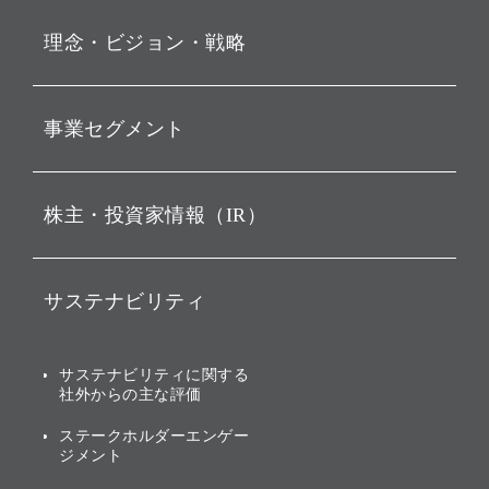
プレスリリース
理念・ビジョン・戦略
お知らせ
動画配信
孫 正義 グループ代表挨拶
事業セグメント
経営理念
ビジョン
持株会社投資事業
株主・投資家情報（IR）
戦略
ソフトバンク・ビジョン・
ファンド事業
バリュー
IRニュース
ソフトバンク事業
サステナビリティ
ソフトバンクグループの歩
IRカレンダー
み
AIコンピューティング事業
説明会資料・動画
サステナビリティニュース
ブランド名の由来・ロゴ
その他
サステナビリティに関する
業績・財務
トップメッセージ
社外からの主な評価
[AI] What dreams are made
グループ企業一覧
of
アニュアルレポート
サステナビリティの考え方
ステークホルダーエンゲー
ジメント
個人投資家・株主向け情報
環境への取り組み