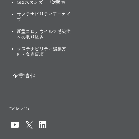
GRIスタンダード対照表
株式・社債について
社会への取り組み
サステナビリティアーカイ
株主・投資家情報（IR）に
ブ
ガバナンス
関する免責事項
新型コロナウイルス感染症
投資先のサステナビリティ
への取り組み
ESGデータ集
サステナビリティ編集方
針・免責事項
企業情報
会社概要
役員一覧
Follow Us
コーポレート・ガバナンス
コンプライアンス
情報セキュリティ