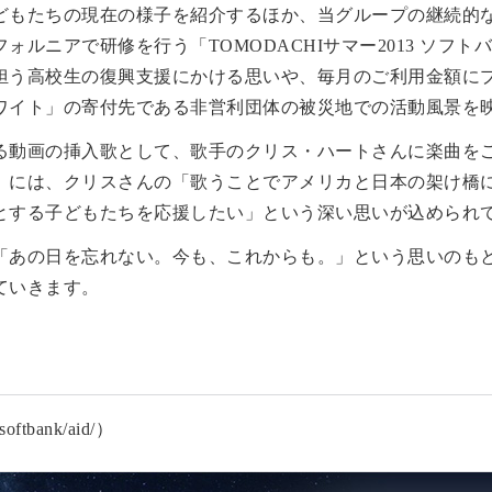
どもたちの現在の様子を紹介するほか、当グループの継続的
ォルニアで研修を行う「TOMODACHIサマー2013 ソフ
担う高校生の復興支援にかける思いや、毎月のご利用金額に
ワイト」の寄付先である非営利団体の被災地での活動風景を
る動画の挿入歌として、歌手のクリス・ハートさんに楽曲を
」には、クリスさんの「歌うことでアメリカと日本の架け橋
とする子どもたちを応援したい」という深い思いが込められ
「あの日を忘れない。今も、これからも。」という思いのも
ていきます。
tbank/aid/）