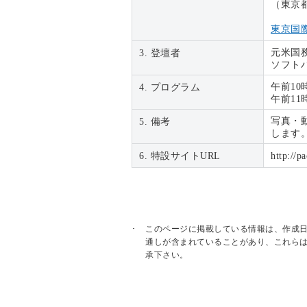
（東京
東京国
元米国
3. 登壇者
ソフト
午前10時
4. プログラム
午前1
写真・
5. 備考
します
6. 特設サイトURL
http://p
このページに掲載している情報は、作成
通しが含まれていることがあり、これら
承下さい。