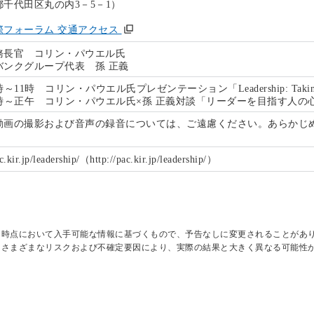
都千代田区丸の内3－5－1）
際フォーラム 交通アクセス
務長官 コリン・パウエル氏
バンクグループ代表 孫 正義
～11時 コリン・パウエル氏プレゼンテーション「Leadership: Taking 
1時～正午 コリン・パウエル氏×孫 正義対談「リーダーを目指す人の
動画の撮影および音声の録音については、ご遠慮ください。あらかじ
。
ac.kir.jp/leadership/（http://pac.kir.jp/leadership/）
日時点において入手可能な情報に基づくもので、予告なしに変更されることがあ
はさまざまなリスクおよび不確定要因により、実際の結果と大きく異なる可能性