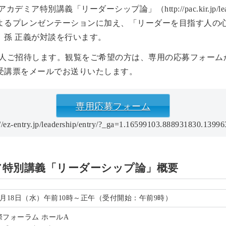
ア特別講義「リーダーシップ論」（http://pac.kir.jp/lea
よるプレンゼンテーションに加え、「リーダーを目指す人の
 孫 正義が対談を行います。
00人ご招待します。観覧をご希望の方は、専用の応募フォー
受講票をメールでお送りいたします。
専用応募フォーム
//ez-entry.jp/leadership/entry/?_ga=1.16599103.888931830.139
ア特別講義「リーダーシップ論」概要
年6月18日（水）午前10時～正午（受付開始：午前9時）
際フォーラム ホールA