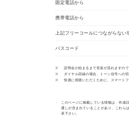
固定電話から
携帯電話から
上記フリーコールにつながらない
パスコード
※
説明会が始まるまで音楽が流れますので
※
ダイヤル回線の場合、トーン信号への切
※
快適に視聴いただくために、スマートフォ
このページに掲載している情報は、作成
通しが含まれていることがあり、これら
承下さい。