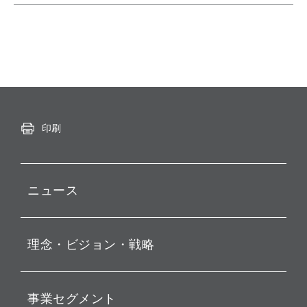
印刷
ニュース
プレスリリース
理念・ビジョン・戦略
お知らせ
動画配信
孫 正義 グループ代表挨拶
事業セグメント
経営理念