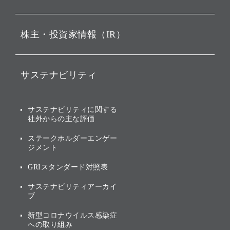
ビジョン
持株会社投資事業
株主・投資家情報（IR）
戦略
ソフトバンク・ビジョン・
ファンド事業
バリュー
IRニュース
ソフトバンク事業
サステナビリティ
ソフトバンクグループの歩
IRカレンダー
み
AIコンピューティング事業
説明会資料・動画
サステナビリティニュース
ブランド名の由来・ロゴ
その他
サステナビリティに関する
業績・財務
トップメッセージ
社外からの主な評価
[AI] What dreams are made
グループ企業一覧
of
アニュアルレポート
サステナビリティの考え方
ステークホルダーエンゲー
ジメント
個人投資家・株主向け情報
環境への取り組み
GRIスタンダード対照表
株式・社債について
社会への取り組み
サステナビリティアーカイ
株主・投資家情報（IR）に
ブ
ガバナンス
関する免責事項
新型コロナウイルス感染症
投資先のサステナビリティ
への取り組み