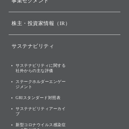
事業セグメント
経営理念
ビジョン
持株会社投資事業
株主・投資家情報（IR）
戦略
ソフトバンク・ビジョン・
ファンド事業
バリュー
IRニュース
ソフトバンク事業
サステナビリティ
ソフトバンクグループの歩
IRカレンダー
み
AIコンピューティング事業
説明会資料・動画
サステナビリティニュース
ブランド名の由来・ロゴ
その他
サステナビリティに関する
業績・財務
トップメッセージ
社外からの主な評価
[AI] What dreams are made
グループ企業一覧
of
アニュアルレポート
サステナビリティの考え方
ステークホルダーエンゲー
ジメント
個人投資家・株主向け情報
環境への取り組み
GRIスタンダード対照表
株式・社債について
社会への取り組み
サステナビリティアーカイ
株主・投資家情報（IR）に
ブ
ガバナンス
関する免責事項
新型コロナウイルス感染症
投資先のサステナビリティ