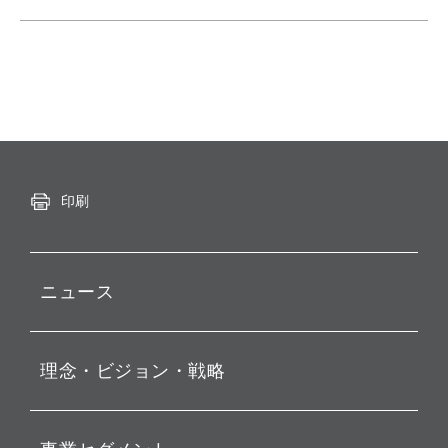
印刷
ニュース
プレスリリース
理念・ビジョン・戦略
お知らせ
動画配信
孫 正義 グループ代表挨拶