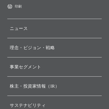
印刷
ニュース
プレスリリース
理念・ビジョン・戦略
お知らせ
動画配信
孫 正義 グループ代表挨拶
事業セグメント
経営理念
ビジョン
持株会社投資事業
株主・投資家情報（IR）
戦略
ソフトバンク・ビジョン・
ファンド事業
バリュー
IRニュース
ソフトバンク事業
サステナビリティ
ソフトバンクグループの歩
IRカレンダー