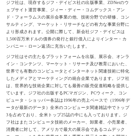
ジフ社は、現存するジフ・デイビス社の出版事業、ZDNetのウ
ェブサイト運営事業、ジィー・ディー・コムデックス・アン
ド・フォーラムスの展示会事業の他、技術分野での研修、コン
サルティング、マーケット・リサーチなどの有力な事業分野に
より形成されます。公開に際して、新会社ジフ・デイビスは
1,500百万米ドルの債券の発行と銀行借入によりインター・カ
ンパニー・ローン返済に充当いたします。
ジフ社はその主たるプラットフォームを出版、展示会、オンラ
イン・コンテンツ、マーケット・リサーチ及び教育においた、
世界でも有数のコンピュータとインターネット関連技術に特化
したメディアとマーケティングの統合企業であります。ジフ社
は、世界的な技術企業に対しても最善の販売促進戦略を提供し
ています。ジフ社の出版するPCマガジン、PCウィーク、コン
ピュータ・ショッパー各誌は1996年の売上ベースで（1996年デ
ータが最新のデータ）全米のコンピュータ関連雑誌中でトップ
3を占めており、全米トップ25誌の中にも入っております。ジ
フ社はまたコンピュータ技術のメーカー、卸業者、小売業者、
消費者に対して、アメリカで最大の展示会であるコムデック