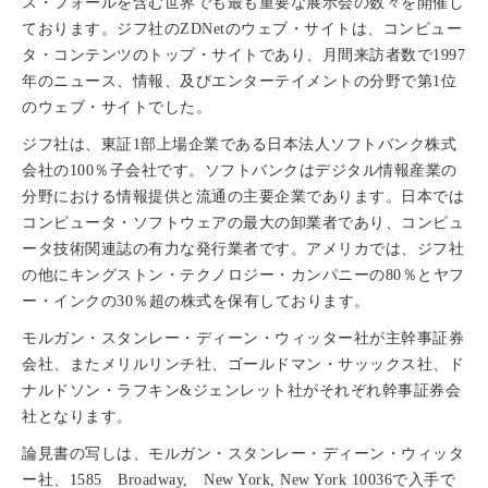
ス・フォールを含む世界でも最も重要な展示会の数々を開催し
ております。ジフ社のZDNetのウェブ・サイトは、コンピュー
タ・コンテンツのトップ・サイトであり、月間来訪者数で1997
年のニュース、情報、及びエンターテイメントの分野で第1位
のウェブ・サイトでした。
ジフ社は、東証1部上場企業である日本法人ソフトバンク株式
会社の100％子会社です。ソフトバンクはデジタル情報産業の
分野における情報提供と流通の主要企業であります。日本では
コンピュータ・ソフトウェアの最大の卸業者であり、コンピュ
ータ技術関連誌の有力な発行業者です。アメリカでは、ジフ社
の他にキングストン・テクノロジー・カンパニーの80％とヤフ
ー・インクの30％超の株式を保有しております。
モルガン・スタンレー・ディーン・ウィッター社が主幹事証券
会社、またメリルリンチ社、ゴールドマン・サッックス社、ド
ナルドソン・ラフキン&ジェンレット社がそれぞれ幹事証券会
社となります。
論見書の写しは、モルガン・スタンレー・ディーン・ウィッタ
ー社、1585 Broadway, New York, New York 10036で入手で