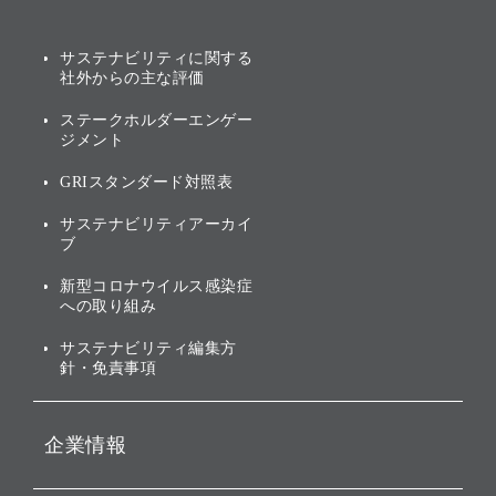
み
AIコンピューティング事業
説明会資料・動画
サステナビリティニュース
ブランド名の由来・ロゴ
その他
サステナビリティに関する
業績・財務
トップメッセージ
社外からの主な評価
[AI] What dreams are made
グループ企業一覧
of
アニュアルレポート
サステナビリティの考え方
ステークホルダーエンゲー
ジメント
個人投資家・株主向け情報
環境への取り組み
GRIスタンダード対照表
株式・社債について
社会への取り組み
サステナビリティアーカイ
株主・投資家情報（IR）に
ブ
ガバナンス
関する免責事項
新型コロナウイルス感染症
投資先のサステナビリティ
への取り組み
ESGデータ集
サステナビリティ編集方
針・免責事項
企業情報