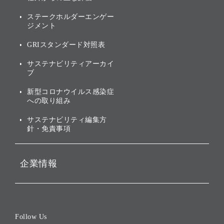
[AI] What dreams are made
グループ企業一覧
of
アニュアルレポート
サステナビリティの考え方
ステークホルダーエンゲー
ジメント
個人投資家・株主向け情報
環境への取り組み
GRIスタンダード対照表
株式・社債について
社会への取り組み
サステナビリティアーカイ
株主・投資家情報（IR）に
ブ
ガバナンス
関する免責事項
新型コロナウイルス感染症
投資先のサステナビリティ
への取り組み
ESGデータ集
サステナビリティ編集方
針・免責事項
企業情報
会社概要
役員一覧
Follow Us