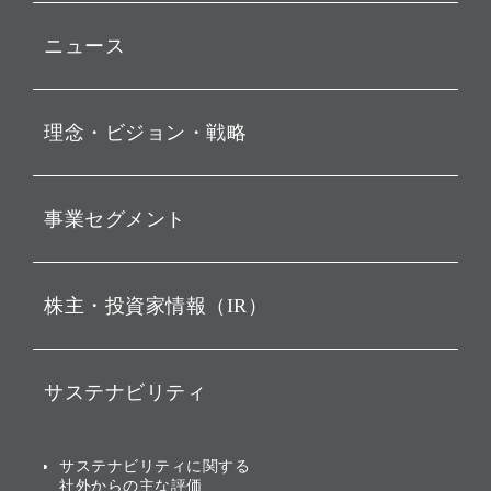
ニュース
プレスリリース
理念・ビジョン・戦略
お知らせ
動画配信
孫 正義 グループ代表挨拶
事業セグメント
経営理念
ビジョン
持株会社投資事業
株主・投資家情報（IR）
戦略
ソフトバンク・ビジョン・
ファンド事業
バリュー
IRニュース
ソフトバンク事業
サステナビリティ
ソフトバンクグループの歩
IRカレンダー
み
AIコンピューティング事業
説明会資料・動画
サステナビリティニュース
ブランド名の由来・ロゴ
その他
サステナビリティに関する
業績・財務
トップメッセージ
社外からの主な評価